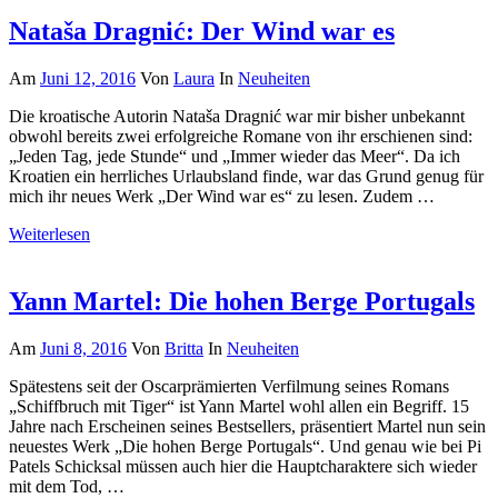
Nataša Dragnić: Der Wind war es
Am
Juni 12, 2016
Von
Laura
In
Neuheiten
Die kroatische Autorin Nataša Dragnić war mir bisher unbekannt
obwohl bereits zwei erfolgreiche Romane von ihr erschienen sind:
„Jeden Tag, jede Stunde“ und „Immer wieder das Meer“. Da ich
Kroatien ein herrliches Urlaubsland finde, war das Grund genug für
mich ihr neues Werk „Der Wind war es“ zu lesen. Zudem …
Weiterlesen
Yann Martel: Die hohen Berge Portugals
Am
Juni 8, 2016
Von
Britta
In
Neuheiten
Spätestens seit der Oscarprämierten Verfilmung seines Romans
„Schiffbruch mit Tiger“ ist Yann Martel wohl allen ein Begriff. 15
Jahre nach Erscheinen seines Bestsellers, präsentiert Martel nun sein
neuestes Werk „Die hohen Berge Portugals“. Und genau wie bei Pi
Patels Schicksal müssen auch hier die Hauptcharaktere sich wieder
mit dem Tod, …