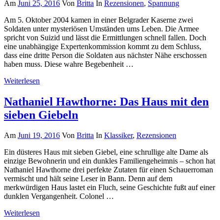
Am
Juni 25, 2016
Von
Britta
In
Rezensionen
,
Spannung
Am 5. Oktober 2004 kamen in einer Belgrader Kaserne zwei
Soldaten unter mysteriösen Umständen ums Leben. Die Armee
spricht von Suizid und lässt die Ermittlungen schnell fallen. Doch
eine unabhängige Expertenkommission kommt zu dem Schluss,
dass eine dritte Person die Soldaten aus nächster Nähe erschossen
haben muss. Diese wahre Begebenheit …
Weiterlesen
Nathaniel Hawthorne: Das Haus mit den
sieben Giebeln
Am
Juni 19, 2016
Von
Britta
In
Klassiker
,
Rezensionen
Ein düsteres Haus mit sieben Giebel, eine schrullige alte Dame als
einzige Bewohnerin und ein dunkles Familiengeheimnis – schon hat
Nathaniel Hawthorne drei perfekte Zutaten für einen Schauerroman
vermischt und hält seine Leser in Bann. Denn auf dem
merkwürdigen Haus lastet ein Fluch, seine Geschichte fußt auf einer
dunklen Vergangenheit. Colonel …
Weiterlesen