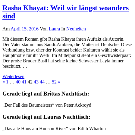
Rasha Khayat: Weil wir längst woanders
sind
Am
April 15, 2016
Von
Laura
In
Neuheiten
Mit diesem Roman gibt Rasha Khayat ihren Auftakt als Autorin.
Der Vater stammt aus Saudi-Arabien, die Mutter ist Deutsche. Diese
Verbindung bzw. eher der Kontrast beider Kulturen wählt sie als
Hauptmotiv für ihr Werk. Im Mittelpunkt steht ein Geschwisterpaar:
Der große Bruder Basil hat seine kleine Schwester Layla immer
beschützt. …
Weiterlesen
Beitragsnavigation
Vorherige
Nächste
«
1
…
40
41
42
43
44
…
52
»
Beiträge
Beiträge
Gerade liegt auf Brittas Nachttisch:
„Der Fall des Baumeisters“ von Peter Ackroyd
Gerade liegt auf Lauras Nachttisch:
„Das alte Haus am Hudson River“ von Edith Wharton