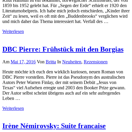
Knut Hamsun ist ein bekannter, norwegischer Schriftsteller, der von
1859 bis 1952 gelebt hat. Für „Segen der Erde“ erhielt er 1920 den
Literaturnobelpreis. Ich habe mich jedoch entschieden, „Kinder ihrer
Zeit“ zu lesen, weil es oft mit den „Buddenbrooks“ verglichen wird
und mich daher das Thema interessiert hat. Verfall des …
Weiterlesen
DBC Pierre: Frühstück mit den Borgias
Am
Mai 17, 2016
Von
Britta
In
Neuheiten
,
Rezensionen
Heute möchte ich euch den wirklich kuriosen, neuen Roman von
DBC Pierre vorstellen. Pierre ist das Pseudonym des australischen
Autors Peter Warren Finlay, der mit seinem Debüt „Jesus von
Texas“ viel Aufsehen erregte und 2003 den Booker Prize gewann.
Der Autor selbst scheint übrigens auch auf ein sehr aufregendes
Leben …
Weiterlesen
Irène Némirovsky: Suite francaise