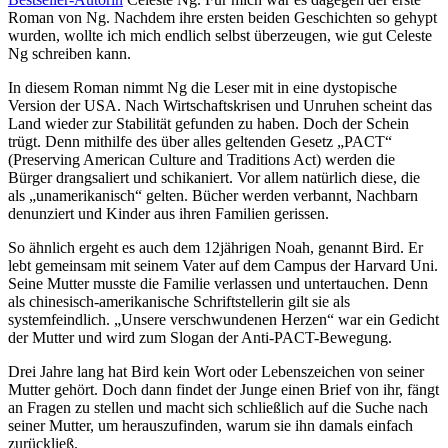
Roman von Ng. Nachdem ihre ersten beiden Geschichten so gehypt
wurden, wollte ich mich endlich selbst überzeugen, wie gut Celeste
Ng schreiben kann.
In diesem Roman nimmt Ng die Leser mit in eine dystopische
Version der USA. Nach Wirtschaftskrisen und Unruhen scheint das
Land wieder zur Stabilität gefunden zu haben. Doch der Schein
trügt. Denn mithilfe des über alles geltenden Gesetz „PACT“
(Preserving American Culture and Traditions Act) werden die
Bürger drangsaliert und schikaniert. Vor allem natürlich diese, die
als „unamerikanisch“ gelten. Bücher werden verbannt, Nachbarn
denunziert und Kinder aus ihren Familien gerissen.
So ähnlich ergeht es auch dem 12jährigen Noah, genannt Bird. Er
lebt gemeinsam mit seinem Vater auf dem Campus der Harvard Uni.
Seine Mutter musste die Familie verlassen und untertauchen. Denn
als chinesisch-amerikanische Schriftstellerin gilt sie als
systemfeindlich. „Unsere verschwundenen Herzen“ war ein Gedicht
der Mutter und wird zum Slogan der Anti-PACT-Bewegung.
Drei Jahre lang hat Bird kein Wort oder Lebenszeichen von seiner
Mutter gehört. Doch dann findet der Junge einen Brief von ihr, fängt
an Fragen zu stellen und macht sich schließlich auf die Suche nach
seiner Mutter, um herauszufinden, warum sie ihn damals einfach
zurückließ.