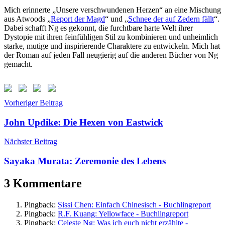
Mich erinnerte „Unsere verschwundenen Herzen“ an eine Mischung
aus Atwoods „
Report der Magd
“ und „
Schnee der auf Zedern fällt
“.
Dabei schafft Ng es gekonnt, die furchtbare harte Welt ihrer
Dystopie mit ihren feinfühligen Stil zu kombinieren und unheimlich
starke, mutige und inspirierende Charaktere zu entwickeln. Mich hat
der Roman auf jeden Fall neugierig auf die anderen Bücher von Ng
gemacht.
Beitragsnavigation
Vorheriger Beitrag
John Updike: Die Hexen von Eastwick
Nächster Beitrag
Sayaka Murata: Zeremonie des Lebens
3 Kommentare
Pingback:
Sissi Chen: Einfach Chinesisch - Buchlingreport
Pingback:
R.F. Kuang: Yellowface - Buchlingreport
Pingback:
Celeste Ng: Was ich euch nicht erzählte -