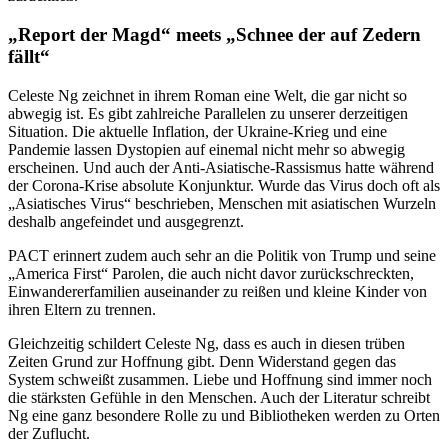
„Report der Magd“ meets „Schnee der auf Zedern
fällt“
Celeste Ng zeichnet in ihrem Roman eine Welt, die gar nicht so
abwegig ist. Es gibt zahlreiche Parallelen zu unserer derzeitigen
Situation. Die aktuelle Inflation, der Ukraine-Krieg und eine
Pandemie lassen Dystopien auf einemal nicht mehr so abwegig
erscheinen. Und auch der Anti-Asiatische-Rassismus hatte während
der Corona-Krise absolute Konjunktur. Wurde das Virus doch oft als
„Asiatisches Virus“ beschrieben, Menschen mit asiatischen Wurzeln
deshalb angefeindet und ausgegrenzt.
PACT erinnert zudem auch sehr an die Politik von Trump und seine
„America First“ Parolen, die auch nicht davor zurückschreckten,
Einwandererfamilien auseinander zu reißen und kleine Kinder von
ihren Eltern zu trennen.
Gleichzeitig schildert Celeste Ng, dass es auch in diesen trüben
Zeiten Grund zur Hoffnung gibt. Denn Widerstand gegen das
System schweißt zusammen. Liebe und Hoffnung sind immer noch
die stärksten Gefühle in den Menschen. Auch der Literatur schreibt
Ng eine ganz besondere Rolle zu und Bibliotheken werden zu Orten
der Zuflucht.