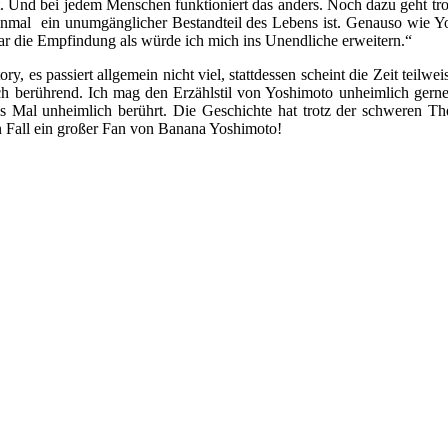
det. Und bei jedem Menschen funktioniert das anders. Noch dazu geht t
 einmal ein unumgänglicher Bestandteil des Lebens ist. Genauso wie 
ar die Empfindung als würde ich mich ins Unendliche erweitern.“
es passiert allgemein nicht viel, stattdessen scheint die Zeit teilwei
ch berührend. Ich mag den Erzählstil von Yoshimoto unheimlich gerne.
es Mal unheimlich berührt. Die Geschichte hat trotz der schweren T
den Fall ein großer Fan von Banana Yoshimoto!