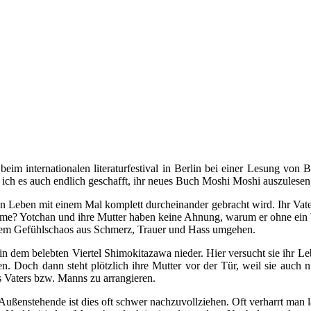
eim internationalen literaturfestival in Berlin bei einer Lesung von 
ich es auch endlich geschafft, ihr neues Buch Moshi Moshi auszulesen, 
en Leben mit einem Mal komplett durcheinander gebracht wird. Ihr Va
me? Yotchan und ihre Mutter haben keine Ahnung, warum er ohne ein Wor
t dem Gefühlschaos aus Schmerz, Trauer und Hass umgehen.
in dem belebten Viertel Shimokitazawa nieder. Hier versucht sie ihr 
. Doch dann steht plötzlich ihre Mutter vor der Tür, weil sie auch n
 Vaters bzw. Manns zu arrangieren.
ßenstehende ist dies oft schwer nachzuvollziehen. Oft verharrt man la