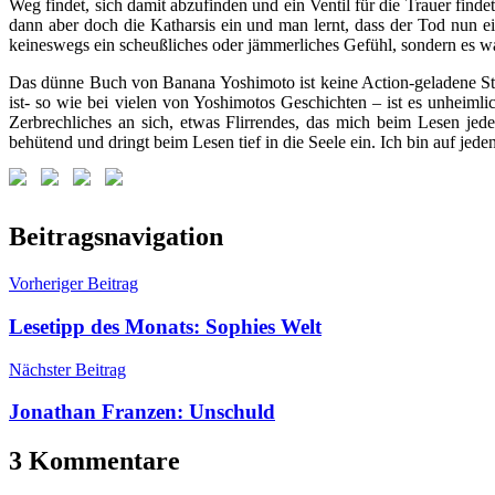
Weg findet, sich damit abzufinden und ein Ventil für die Trauer fin
dann aber doch die Katharsis ein und man lernt, dass der Tod nun
keineswegs ein scheußliches oder jämmerliches Gefühl, sondern es w
Das dünne Buch von Banana Yoshimoto ist keine Action-geladene Story, 
ist- so wie bei vielen von Yoshimotos Geschichten – ist es unheimli
Zerbrechliches an sich, etwas Flirrendes, das mich beim Lesen jed
behütend und dringt beim Lesen tief in die Seele ein. Ich bin auf je
Schlagwörter:
Beitragsnavigation
Banana
Yoshimoto
,
Vorheriger Beitrag
Diogenes
,
Japanische
Lesetipp des Monats: Sophies Welt
Literatur
,
Moshi
Nächster Beitrag
Moshi
,
Yotchan
Jonathan Franzen: Unschuld
3 Kommentare