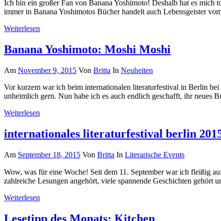
Ich bin ein großer Fan von Banana Yoshimoto! Deshalb hat es mich to
immer in Banana Yoshimotos Bücher handelt auch Lebensgeister vo
Weiterlesen
Banana Yoshimoto: Moshi Moshi
Am
November 9, 2015
Von
Britta
In
Neuheiten
Vor kurzem war ich beim internationalen literaturfestival in Berlin b
unheimlich gern. Nun habe ich es auch endlich geschafft, ihr neues 
Weiterlesen
internationales literaturfestival berlin 201
Am
September 18, 2015
Von
Britta
In
Literarische Events
Wow, was für eine Woche! Seit dem 11. September war ich fleißig auf de
zahlreiche Lesungen angehört, viele spannende Geschichten gehört u
Weiterlesen
Lesetipp des Monats: Kitchen