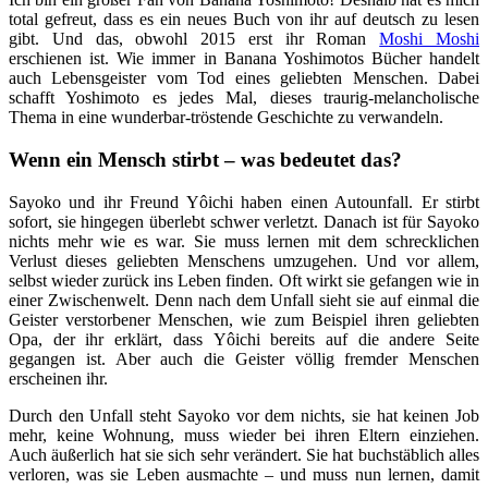
total gefreut, dass es ein neues Buch von ihr auf deutsch zu lesen
gibt. Und das, obwohl 2015 erst ihr Roman
Moshi Moshi
erschienen ist. Wie immer in Banana Yoshimotos Bücher handelt
auch Lebensgeister vom Tod eines geliebten Menschen. Dabei
schafft Yoshimoto es jedes Mal, dieses traurig-melancholische
Thema in eine wunderbar-tröstende Geschichte zu verwandeln.
Wenn ein Mensch stirbt – was bedeutet das?
Sayoko und ihr Freund Yôichi haben einen Autounfall. Er stirbt
sofort, sie hingegen überlebt schwer verletzt. Danach ist für Sayoko
nichts mehr wie es war. Sie muss lernen mit dem schrecklichen
Verlust dieses geliebten Menschens umzugehen. Und vor allem,
selbst wieder zurück ins Leben finden. Oft wirkt sie gefangen wie in
einer Zwischenwelt. Denn nach dem Unfall sieht sie auf einmal die
Geister verstorbener Menschen, wie zum Beispiel ihren geliebten
Opa, der ihr erklärt, dass Yôichi bereits auf die andere Seite
gegangen ist. Aber auch die Geister völlig fremder Menschen
erscheinen ihr.
Durch den Unfall steht Sayoko vor dem nichts, sie hat keinen Job
mehr, keine Wohnung, muss wieder bei ihren Eltern einziehen.
Auch äußerlich hat sie sich sehr verändert. Sie hat buchstäblich alles
verloren, was sie Leben ausmachte – und muss nun lernen, damit