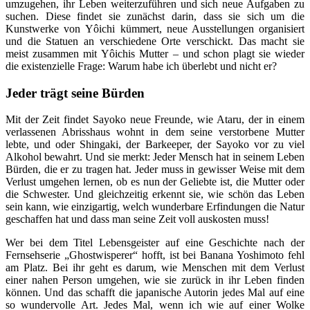
umzugehen, ihr Leben weiterzuführen und sich neue Aufgaben zu
suchen. Diese findet sie zunächst darin, dass sie sich um die
Kunstwerke von Yôichi kümmert, neue Ausstellungen organisiert
und die Statuen an verschiedene Orte verschickt. Das macht sie
meist zusammen mit Yôichis Mutter – und schon plagt sie wieder
die existenzielle Frage: Warum habe ich überlebt und nicht er?
Jeder trägt seine Bürden
Mit der Zeit findet Sayoko neue Freunde, wie Ataru, der in einem
verlassenen Abrisshaus wohnt in dem seine verstorbene Mutter
lebte, und oder Shingaki, der Barkeeper, der Sayoko vor zu viel
Alkohol bewahrt. Und sie merkt: Jeder Mensch hat in seinem Leben
Bürden, die er zu tragen hat. Jeder muss in gewisser Weise mit dem
Verlust umgehen lernen, ob es nun der Geliebte ist, die Mutter oder
die Schwester. Und gleichzeitig erkennt sie, wie schön das Leben
sein kann, wie einzigartig, welch wunderbare Erfindungen die Natur
geschaffen hat und dass man seine Zeit voll auskosten muss!
Wer bei dem Titel Lebensgeister auf eine Geschichte nach der
Fernsehserie „Ghostwisperer“ hofft, ist bei Banana Yoshimoto fehl
am Platz. Bei ihr geht es darum, wie Menschen mit dem Verlust
einer nahen Person umgehen, wie sie zurück in ihr Leben finden
können. Und das schafft die japanische Autorin jedes Mal auf eine
so wundervolle Art. Jedes Mal, wenn ich wie auf einer Wolke