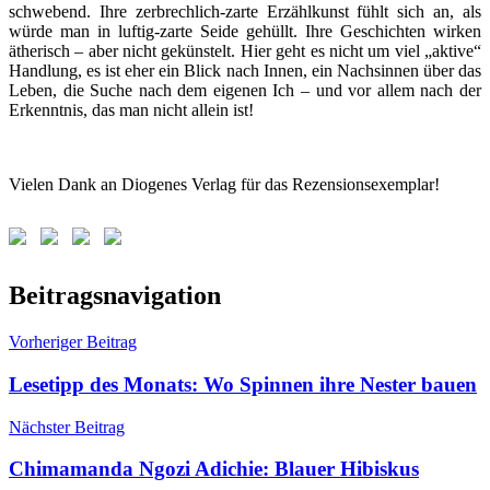
schwebend. Ihre zerbrechlich-zarte Erzählkunst fühlt sich an, als
würde man in luftig-zarte Seide gehüllt. Ihre Geschichten wirken
ätherisch – aber nicht gekünstelt. Hier geht es nicht um viel „aktive“
Handlung, es ist eher ein Blick nach Innen, ein Nachsinnen über das
Leben, die Suche nach dem eigenen Ich – und vor allem nach der
Erkenntnis, das man nicht allein ist!
Vielen Dank an Diogenes Verlag für das Rezensionsexemplar!
Schlagwörter:
Beitragsnavigation
Banana
Yoshimoto
,
Vorheriger Beitrag
Diogenes
,
Japanische
Lesetipp des Monats: Wo Spinnen ihre Nester bauen
Literatur
,
Japanische
Nächster Beitrag
Romane
Chimamanda Ngozi Adichie: Blauer Hibiskus