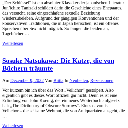
„Der Schlüssel“ ist ein absoluter Klassiker der japanischen Literatur.
Jun’ichiro Tanizaki schildert darin die Geschichte eines Ehepaares,
das versucht, seine eingeschlafene sexuelle Beziehung
wiederzubeleben. Aufgrund der gängigen Konventionen und der
konservativen Traditionen, die in Japan herrschen, ist ein offenes
Sprechen über Sex nicht möglich. So fangen die beiden an,
Tagebücher …
Weiterlesen
Sosuke Natsukawa: Die Katze, die von
Büchern träumte
Am
Dezember 9, 2022
Von
Britta
In
Neuheiten
,
Rezensionen
Vor kurzem bin ich über das Wort „Vellichor“ gestolpert. Also
eigentlich gibt es dieses Wort offiziell gar nicht. Denn es ist eine
Erfindung von John Koenig, der ein neues Wörterbuch aufgesetzt
hat: „The Dictionary of Obscure Sorrows“. Eines davon ist
Vellichor – die seltsame Wehmut, die von Antiquariaten ausgeht, die
…
Weiterlesen