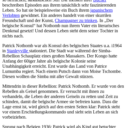
beschreiben Episoden aus ihrem tatsächlich sehr faszinierenden
Leben. So hat sie beispielsweise ein Buch ihrem
japanischem
Verlobten
gewidmet. Ein anderes handelt von einer skurrilen
Freundschaft und der Kunst,
Champagner zu trinken
. In „Der
belgische Konsul“ hat Nothomb nun ihrem Vater ein literarisches
Denkmal gesetzt! Und dessen Leben steht dem seiner Tochter in
nichts nach.
Patrick Nothomb war als Konsul des belgischen Staates u.a. i1964
in
Stanleyville
stationiert. Die Stadt war während der Simba-
Rebellion Schauplatz eines großen Massakers. Der Kongo hatte
Anfang der 60iger Jahre als belgische Kolonie seine
Unabhängigkeit erreicht. Erst wurde das Land von Patrice
Lumumba regiert. Nach einem Putsch dann von Moise Tschombe.
Diesen wollten die Simba mit aller Gewalt stürzen.
Mittendrin in dieser Rebellion: Patrick Nothomb. Er wurde von den
Rebellen als Geisel genommen. Er versucht mit ihnen zu
verhandeln, die Leben der anderen Geiseln zu retten und Zeit zu
schinden, damit die belgische Armee sie befreien kann. Dass die
Lage ernst ist, wird gleich auf den ersten Seiten klar: Patrick steht
vor einem Erschießungskommando und sieht sein Leben an sich
vorbeiziehen.
Sprung nach Belgien 1936: Patrick wird als Kind gut betuchter