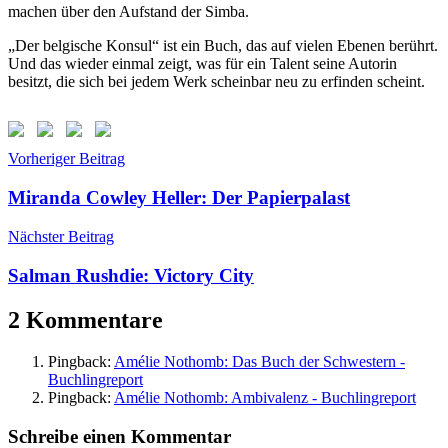
machen über den Aufstand der Simba.
„Der belgische Konsul“ ist ein Buch, das auf vielen Ebenen berührt.
Und das wieder einmal zeigt, was für ein Talent seine Autorin
besitzt, die sich bei jedem Werk scheinbar neu zu erfinden scheint.
Beitragsnavigation
Schlagwörter:
Vorheriger Beitrag
Amelie
Nothomb
,
Miranda Cowley Heller: Der Papierpalast
Der
belgische
Nächster Beitrag
Konsul
,
Diogenes
Salman Rushdie: Victory City
Verlag
,
Patrick
2 Kommentare
Nothomb
,
Stanleyville
Pingback:
Amélie Nothomb: Das Buch der Schwestern -
Buchlingreport
Pingback:
Amélie Nothomb: Ambivalenz - Buchlingreport
Schreibe einen Kommentar