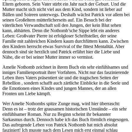
Eltern geboren. Sein Vater stirbt ein Jahr nach der Geburt. Und die
Mutter macht sich nicht viel aus dem Kind, sondern ist lieber auf
Bällen und Soireen unterwegs. Deshalb wächst Patrick vor allem bei
seinen Großeltern mütterlicherseits auf. Ein Besuch bei der
väterlichen Verwandtschaft soll den Jungen, der kein Blut sehen
kann, abhärten. Denn die Nothomb’sche Sippe lebt ein anderes
Leben: Großvater Pierre ist erfolgloser Schriftsteller, der seine
Familie mit zahlreichen Kindern kaum durchfüttern kann. Zwischen
den Kindern herrscht etwas Survival of the fittest Mentalität. Aber
dennoch sind sie herzlich und Patrick erfährt hier die Liebe und
Nähe, die er bei seiner Mutter immer so vermisst.
Amelie Nothomb zeichnet in ihrem Buch ein sehr einfühlsames und
inniges Familienportrait ihrer Vorfahren. Nicht nur das faszinierende
Leben ihres Vaters präsentiert sie und die tragischen Seiten der
Rebellion , sondern schafft auch zärtliche Einblicke in die Seele und
die Emotionen eines Kindes und jungen Mannes, der an allen
Fronten um Liebe kämpft.
Wer Amelie Nothombs spitze Zunge mag, wird hier überrascht:
Denn es ist – trotz der grausamen historischen Umstände – ein sehr
einfühlsamer Roman. Nur zu Beginn scheint ihr bekannter
Sarkasmus durch. Dennoch habe ich das Buch förmlich eingesogen.
Das aufregende Leben von Patrick Nothomb hat mich absolut
fasziniert! Ich musste nach dem Lesen mich erst einmal schlau