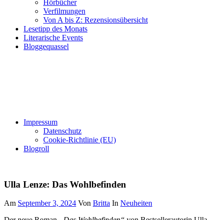
Hörbücher
Verfilmungen
Von A bis Z: Rezensionsübersicht
Lesetipp des Monats
Literarische Events
Bloggequassel
Impressum
Datenschutz
Cookie-Richtlinie (EU)
Blogroll
Ulla Lenze: Das Wohlbefinden
Am
September 3, 2024
Von
Britta
In
Neuheiten
Der neue Roman
„Das Wohlbefinden“
von Bestsellerautorin Ulla