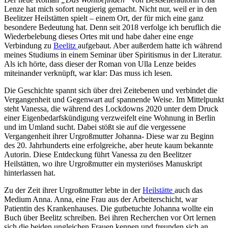
Lenze hat mich sofort neugierig gemacht. Nicht nur, weil er in den
Beelitzer Heilstätten spielt – einem Ort, der für mich eine ganz
besondere Bedeutung hat. Denn seit 2018 verfolge ich beruflich die
Wiederbelebung dieses Ortes mit und habe daher eine enge
Verbindung zu
Beelitz
aufgebaut. Aber außerdem hatte ich während
meines Studiums in einem Seminar über Spiritismus in der Literatur.
Als ich hörte, dass dieser der Roman von Ulla Lenze beides
miteinander verknüpft, war klar: Das muss ich lesen.
Die Geschichte spannt sich über drei Zeitebenen und verbindet die
Vergangenheit und Gegenwart auf spannende Weise. Im Mittelpunkt
steht Vanessa, die während des Lockdowns 2020 unter dem Druck
einer Eigenbedarfskündigung verzweifelt eine Wohnung in Berlin
und im Umland sucht. Dabei stößt sie auf die vergessene
Vergangenheit ihrer Urgroßmutter Johanna- Diese war zu Beginn
des 20. Jahrhunderts eine erfolgreiche, aber heute kaum bekannte
Autorin. Diese Entdeckung führt Vanessa zu den Beelitzer
Heilstätten, wo ihre Urgroßmutter ein mysteriöses Manuskript
hinterlassen hat.
Zu der Zeit ihrer Urgroßmutter lebte in der
Heilstätte
auch das
Medium Anna. Anna, eine Frau aus der Arbeiterschicht, war
Patientin des Krankenhauses. Die gutbetuchte Johanna wollte ein
Buch über Beelitz schreiben. Bei ihren Recherchen vor Ort lernen
sich die beiden ungleichen Frauen kennen und freunden sich an.