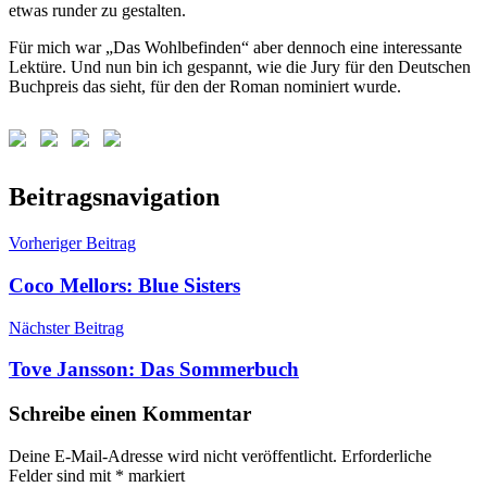
etwas runder zu gestalten.
Für mich war „Das Wohlbefinden“ aber dennoch eine interessante
Lektüre. Und nun bin ich gespannt, wie die Jury für den Deutschen
Buchpreis das sieht, für den der Roman nominiert wurde.
Schlagwörter:
Beitragsnavigation
Beelitz-
Heilstätten
,
Vorheriger Beitrag
Das
Wohlbefinden
,
Coco Mellors: Blue Sisters
Deutscher
Buchpreis
,
Nächster Beitrag
Ulla
Lenze
Tove Jansson: Das Sommerbuch
Schreibe einen Kommentar
Deine E-Mail-Adresse wird nicht veröffentlicht.
Erforderliche
Felder sind mit
*
markiert