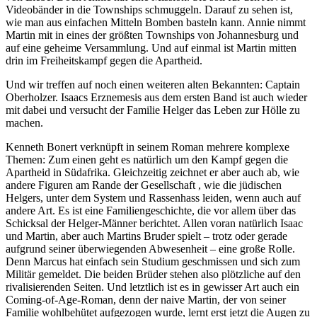
Videobänder in die Townships schmuggeln. Darauf zu sehen ist,
wie man aus einfachen Mitteln Bomben basteln kann. Annie nimmt
Martin mit in eines der größten Townships von Johannesburg und
auf eine geheime Versammlung. Und auf einmal ist Martin mitten
drin im Freiheitskampf gegen die Apartheid.
Und wir treffen auf noch einen weiteren alten Bekannten: Captain
Oberholzer. Isaacs Erznemesis aus dem ersten Band ist auch wieder
mit dabei und versucht der Familie Helger das Leben zur Hölle zu
machen.
Kenneth Bonert verknüpft in seinem Roman mehrere komplexe
Themen: Zum einen geht es natürlich um den Kampf gegen die
Apartheid in Südafrika. Gleichzeitig zeichnet er aber auch ab, wie
andere Figuren am Rande der Gesellschaft , wie die jüdischen
Helgers, unter dem System und Rassenhass leiden, wenn auch auf
andere Art. Es ist eine Familiengeschichte, die vor allem über das
Schicksal der Helger-Männer berichtet. Allen voran natürlich Isaac
und Martin, aber auch Martins Bruder spielt – trotz oder gerade
aufgrund seiner überwiegenden Abwesenheit – eine große Rolle.
Denn Marcus hat einfach sein Studium geschmissen und sich zum
Militär gemeldet. Die beiden Brüder stehen also plötzliche auf den
rivalisierenden Seiten. Und letztlich ist es in gewisser Art auch ein
Coming-of-Age-Roman, denn der naive Martin, der von seiner
Familie wohlbehütet aufgezogen wurde, lernt erst jetzt die Augen zu