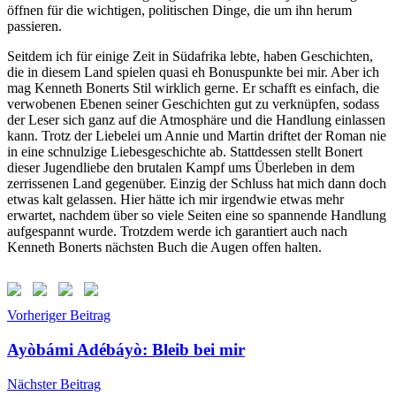
öffnen für die wichtigen, politischen Dinge, die um ihn herum
passieren.
Seitdem ich für einige Zeit in Südafrika lebte, haben Geschichten,
die in diesem Land spielen quasi eh Bonuspunkte bei mir. Aber ich
mag Kenneth Bonerts Stil wirklich gerne. Er schafft es einfach, die
verwobenen Ebenen seiner Geschichten gut zu verknüpfen, sodass
der Leser sich ganz auf die Atmosphäre und die Handlung einlassen
kann. Trotz der Liebelei um Annie und Martin driftet der Roman nie
in eine schnulzige Liebesgeschichte ab. Stattdessen stellt Bonert
dieser Jugendliebe den brutalen Kampf ums Überleben in dem
zerrissenen Land gegenüber. Einzig der Schluss hat mich dann doch
etwas kalt gelassen. Hier hätte ich mir irgendwie etwas mehr
erwartet, nachdem über so viele Seiten eine so spannende Handlung
aufgespannt wurde. Trotzdem werde ich garantiert auch nach
Kenneth Bonerts nächsten Buch die Augen offen halten.
Beitragsnavigation
Schlagwörter:
Vorheriger Beitrag
Der
Löwensucher
,
Ayòbámi Adébáyò: Bleib bei mir
Kenneth
Bonert
,
Nächster Beitrag
Süd
,