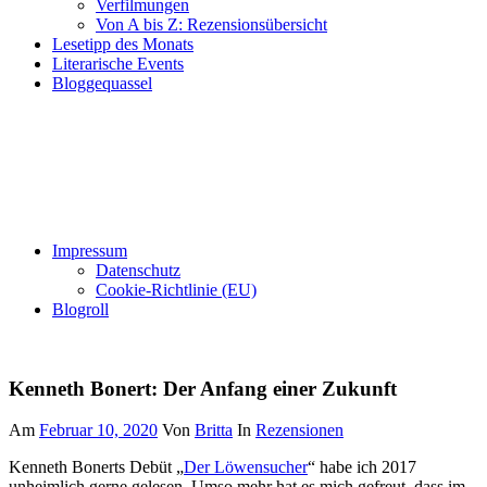
Verfilmungen
Von A bis Z: Rezensionsübersicht
Lesetipp des Monats
Literarische Events
Bloggequassel
Impressum
Datenschutz
Cookie-Richtlinie (EU)
Blogroll
Kenneth Bonert: Der Anfang einer Zukunft
Am
Februar 10, 2020
Von
Britta
In
Rezensionen
Kenneth Bonerts Debüt „
Der Löwensucher
“ habe ich 2017
unheimlich gerne gelesen. Umso mehr hat es mich gefreut, dass im