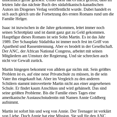
letzten Jahr das nächste Buch des südafrikanisch-kanadischen
Autors im Diogenes Verlag veröffentlicht wurde. Dabei handelt es
sich auch gleich um die Fortsetzung des ersten Romans rund um die
Familie Helger.
Isaac ist inzwischen in die Jahre gekommen, leitet immer noch
seinen Schrottplatz und ist damit ganz gut zu Geld gekommen.
Hauptfigur dieses Romans ist sein Sohn Martin. Es ist das Jahr
1989. Der Schauplatz Südafrika ist immer noch fest im Griff von
Apartheid und Rassentrennung. Aber es brodelt in der Gesellschaft.
Der ANC, der African National Congress, arbeitet mit seinen
Mitgliedern am Umsturz der Regierung. Und sie schrecken auch
nicht vor Gewalt zurück.
Martin hingegen bekommt von alldem gar nichts mit. Sein größtes
Problem ist es, auf eine neue Privatschule zu müssen, in die sein
Vater ihn eingekauft hat. Aber im Vergleich zu den anderen
Schülern stammt introvertierte Martin nicht aus einer angesehenen
Schule. Er findet kaum Anschluss und wird gehänselt. Das sind
seine größten Probleme. Bis die Familie eines Tages eine
amerikanische Austauschstudentin mit Namen Annie Goldberg
aufnimmt.
Martin ist sofort hin und weg von Annie. Der Teenager ist verklärt
von Liebe. Doch Annie hat eine Mission. Sie soll für den ANC