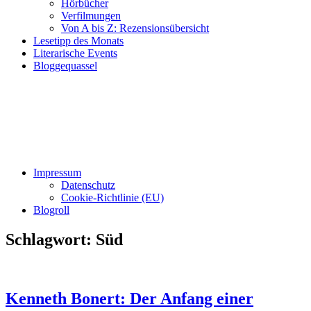
Hörbücher
Verfilmungen
Von A bis Z: Rezensionsübersicht
Lesetipp des Monats
Literarische Events
Bloggequassel
Impressum
Datenschutz
Cookie-Richtlinie (EU)
Blogroll
Schlagwort:
Süd
Kenneth Bonert: Der Anfang einer