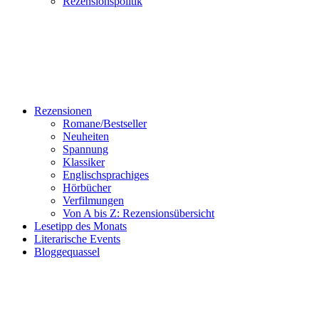
Rezensionspolitik
Rezensionen
Romane/Bestseller
Neuheiten
Spannung
Klassiker
Englischsprachiges
Hörbücher
Verfilmungen
Von A bis Z: Rezensionsübersicht
Lesetipp des Monats
Literarische Events
Bloggequassel