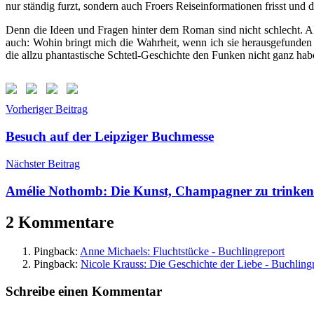
nur ständig furzt, sondern auch Froers Reiseinformationen frisst und
Denn die Ideen und Fragen hinter dem Roman sind nicht schlecht. A
auch: Wohin bringt mich die Wahrheit, wenn ich sie herausgefunden 
die allzu phantastische Schtetl-Geschichte den Funken nicht ganz hab
Beitragsnavigation
Schlagwörter:
Vorheriger Beitrag
Alles
ist
Besuch auf der Leipziger Buchmesse
erleuchtet
,
Brod
,
Nächster Beitrag
Fischer
Taschenbuch
,
Amélie Nothomb: Die Kunst, Champagner zu trinken
Jonathan
Safran
2 Kommentare
Froer
,
Trachimbrod
Pingback:
Anne Michaels: Fluchtstücke - Buchlingreport
Pingback:
Nicole Krauss: Die Geschichte der Liebe - Buchling
Schreibe einen Kommentar