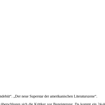
ndebüt“. „Der neue Superstar der amerikanischen Literaturszene“.
überschlugen sich die Kritiker vor Begeisterung. Da kommt ein 24-j