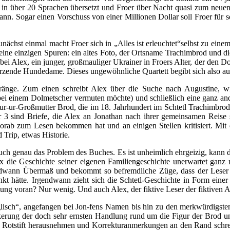
n über 20 Sprachen übersetzt und Froer über Nacht quasi zum neuen 
ann. Sogar einen Vorschuss von einer Millionen Dollar soll Froer fü
st einmal macht Froer sich in „Alles ist erleuchtet“selbst zu einem d
ine einzigen Spuren: ein altes Foto, der Ortsname Trachimbrod und di
bei Alex, ein junger, großmauliger Ukrainer in Froers Alter, der den D
urzende Hundedame. Dieses ungewöhnliche Quartett begibt sich also au
lstränge. Zum einen schreibt Alex über die Suche nach Augustine, wi
 bei einem Dolmetscher vermuten möchte) und schließlich eine ganz and
r-ur-ur-Großmutter Brod, die im 18. Jahrhundert im Schtetl Trachimbro
 sind Briefe, die Alex an Jonathan nach ihrer gemeinsamen Reise s
orab zum Lesen bekommen hat und an einigen Stellen kritisiert. Mit
Trip, etwas Historie.
uch genau das Problem des Buches. Es ist unheimlich ehrgeizig, kann
x die Geschichte seiner eigenen Familiengeschichte unerwartet ganz 
ndwann Übermaß und bekommt so befremdliche Züge, dass der Leser g
kt hätte. Irgendwann zieht sich die Schtetl-Geschichte in Form einer
ung voran? Nur wenig. Und auch Alex, der fiktive Leser der fiktiven Ah
lisch“, angefangen bei Jon-fens Namen bis hin zu den merkwürdigsten
lockerung der doch sehr ernsten Handlung rund um die Figur der Brod 
n Rotstift herausnehmen und Korrekturanmerkungen an den Rand schreib