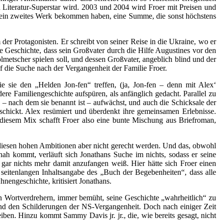
Literatur-Superstar wird. 2003 und 2004 wird Froer mit Preisen und
r sein zweites Werk bekommen haben, eine Summe, die sonst höchstens
er Protagonisten. Er schreibt von seiner Reise in die Ukraine, wo er
e Geschichte, dass sein Großvater durch die Hilfe Augustines vor den
olmetscher spielen soll, und dessen Großvater, angeblich blind und der
f die Suche nach der Vergangenheit der Familie Froer.
e sie den „Helden Jon-fen“ treffen, (ja, Jon-fen – denn mit Alex‘
ere Familiengeschichte aufspüren, als anfänglich gedacht. Parallel zu
d – nach dem sie benannt ist – aufwächst, und auch die Schicksale der
chickt. Alex resümiert und überdenkt ihre gemeinsamen Erlebnisse.
 diesem Mix schafft Froer also eine bunte Mischung aus Briefroman,
 diesen hohen Ambitionen aber nicht gerecht werden. Und das, obwohl
nah kommt, verläuft sich Jonathans Suche im nichts, sodass er seine
ar nichts mehr damit anzufangen weiß. Hier hätte sich Froer einen
 seitenlangen Inhaltsangabe des „Buch der Begebenheiten“, dass alle
nengeschichte, kritisiert Jonathans.
 Wortverdrehern, immer bemüht, seine Geschichte „wahrheitlich“ zu
und den Schilderungen der NS-Vergangenheit. Doch nach einiger Zeit
en. Hinzu kommt Sammy Davis jr. jr., die, wie bereits gesagt, nicht