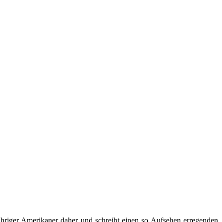
ähriger Amerikaner daher und schreibt einen so Aufsehen erregenden