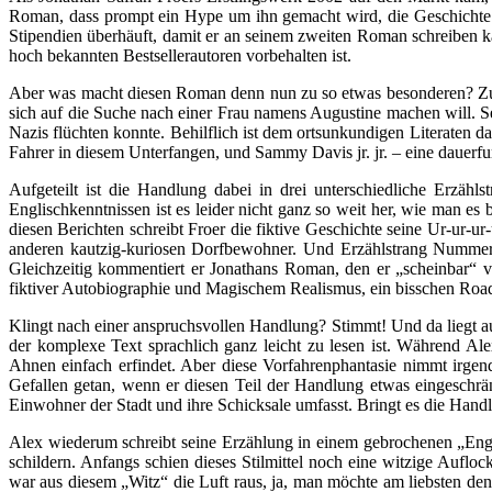
Roman, dass prompt ein Hype um ihn gemacht wird, die Geschichte i
Stipendien überhäuft, damit er an seinem zweiten Roman schreiben k
hoch bekannten Bestsellerautoren vorbehalten ist.
Aber was macht diesen Roman denn nun zu so etwas besonderen? Zunäch
sich auf die Suche nach einer Frau namens Augustine machen will. Se
Nazis flüchten konnte. Behilflich ist dem ortsunkundigen Literaten da
Fahrer in diesem Unterfangen, und Sammy Davis jr. jr. – eine dauerf
Aufgeteilt ist die Handlung dabei in drei unterschiedliche Erzäh
Englischkenntnissen ist es leider nicht ganz so weit her, wie man es
diesen Berichten schreibt Froer die fiktive Geschichte seine Ur-ur-u
anderen kautzig-kuriosen Dorfbewohner. Und Erzählstrang Nummer 3
Gleichzeitig kommentiert er Jonathans Roman, den er „scheinbar“ v
fiktiver Autobiographie und Magischem Realismus, ein bisschen Road 
Klingt nach einer anspruchsvollen Handlung? Stimmt! Und da liegt a
der komplexe Text sprachlich ganz leicht zu lesen ist. Während Ale
Ahnen einfach erfindet. Aber diese Vorfahrenphantasie nimmt irge
Gefallen getan, wenn er diesen Teil der Handlung etwas eingeschrän
Einwohner der Stadt und ihre Schicksale umfasst. Bringt es die Handl
Alex wiederum schreibt seine Erzählung in einem gebrochenen „Eng
schildern. Anfangs schien dieses Stilmittel noch eine witzige Auf
war aus diesem „Witz“ die Luft raus, ja, man möchte am liebsten de