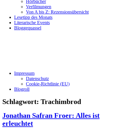
Hörbücher
Verfilmungen
Von A bis Z: Rezensionsübersicht
Lesetipp des Monats
Literarische Events
Bloggequassel
Impressum
Datenschutz
Cookie-Richtlinie (EU)
Blogroll
Schlagwort:
Trachimbrod
Jonathan Safran Froer: Alles ist
erleuchtet