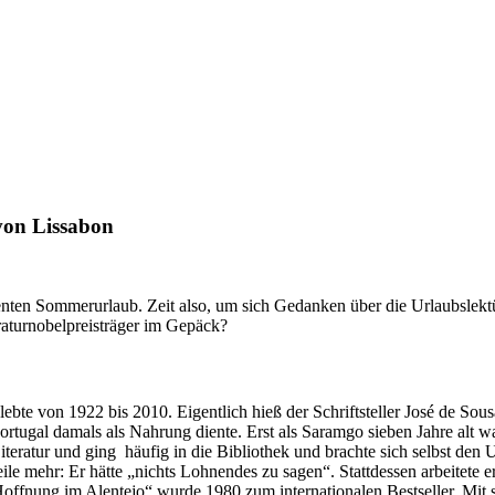
von Lissabon
enten Sommerurlaub. Zeit also, um sich Gedanken über die Urlaubslektü
raturnobelpreisträger im Gepäck?
ebte von 1922 bis 2010. Eigentlich hieß der Schriftsteller José de Sou
rtugal damals als Nahrung diente. Erst als Saramgo sieben Jahre alt w
iteratur und ging häufig in die Bibliothek und brachte sich selbst den
le mehr: Er hätte „nichts Lohnendes zu sagen“. Stattdessen arbeitete er 
offnung im Alentejo“ wurde 1980 zum internationalen Bestseller. Mit