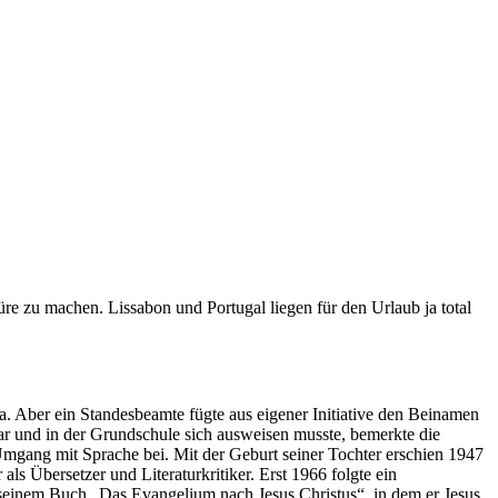
re zu machen. Lissabon und Portugal liegen für den Urlaub ja total
sa. Aber ein Standesbeamte fügte aus eigener Initiative den Beinamen
ar und in der Grundschule sich ausweisen musste, bemerkte die
 Umgang mit Sprache bei. Mit der Geburt seiner Tochter erschien 1947
als Übersetzer und Literaturkritiker. Erst 1966 folgte ein
 seinem Buch „Das Evangelium nach Jesus Christus“, in dem er Jesus