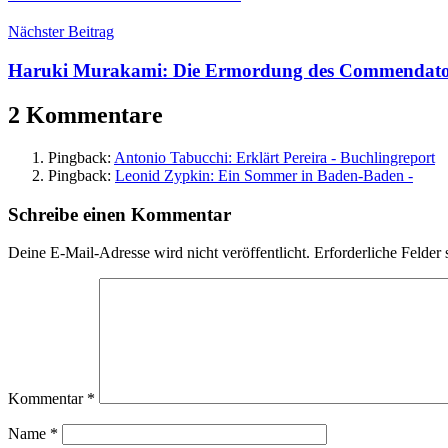
José
Nächster Beitrag
Saramago
,
Literaturnobelpreis
Haruki Murakami: Die Ermordung des Commendatore
2 Kommentare
Pingback:
Antonio Tabucchi: Erklärt Pereira - Buchlingreport
Pingback:
Leonid Zypkin: Ein Sommer in Baden-Baden -
Schreibe einen Kommentar
Deine E-Mail-Adresse wird nicht veröffentlicht.
Erforderliche Felder 
Kommentar
*
Name
*