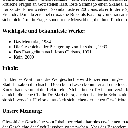
kritische Fragen an Gott stellen lässt, löste Saramago einen Skandal 
Lanzarote. Einen weiteren Skandal löste er 2007 aus, als er fordert
Freunde. Darin bezeichnet er u.a. die Bibel als Katalog von Grausam
stelle nicht Gott in Frage, sondern die Menschheit, die ihn erfunden ha
Wichtigste und bekannteste Werke:
Das Memorial, 1984
Die Geschichte der Belagerung von Lissabon, 1989
Das Evangelium nach Jesus Christus, 1991
Kain, 2009
Inhalt:
Ein kleines Wort – und die Weltgeschichte wird kurzerhand umgeschr
Stadt Lissabon durchsieht. Doch beim Lesen kommt er auf eine Idee:
Kurzerhand schreibt der Lektor ein „Nicht“ in den Text – und veränder
da nicht die neue Chefin Dr. Maria Sara, die den Lektor in Schutz nimm
sie sich vorstellt. Und so entwickelt sich neben der neuen Geschich
Unsere Meinung:
Obwohl die Geschichte vom Inhalt her relativ harmlos erscheinen mag
der Geschichte der Stadt Lissabon zu verweben. Aber das Besondere i