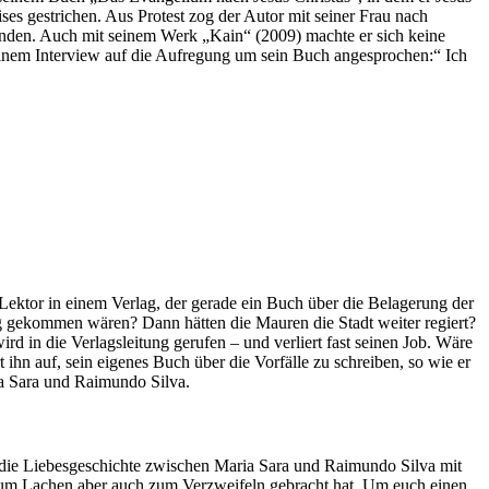
ses gestrichen. Aus Protest zog der Autor mit seiner Frau nach
finden. Auch mit seinem Werk „Kain“ (2009) machte er sich keine
 einem Interview auf die Aufregung um sein Buch angesprochen:“ Ich
ektor in einem Verlag, der gerade ein Buch über die Belagerung der
ng gekommen wären? Dann hätten die Mauren die Stadt weiter regiert?
rd in die Verlagsleitung gerufen – und verliert fast seinen Job. Wäre
 ihn auf, sein eigenes Buch über die Vorfälle zu schreiben, so wie er
ia Sara und Raimundo Silva.
ee die Liebesgeschichte zwischen Maria Sara und Raimundo Silva mit
t zum Lachen aber auch zum Verzweifeln gebracht hat. Um euch einen