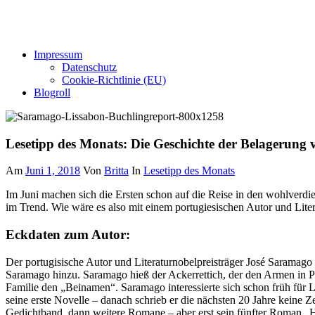
Impressum
Datenschutz
Cookie-Richtlinie (EU)
Blogroll
Lesetipp des Monats: Die Geschichte der Belagerung 
Am
Juni 1, 2018
Von
Britta
In
Lesetipp des Monats
Im Juni machen sich die Ersten schon auf die Reise in den wohlverdi
im Trend. Wie wäre es also mit einem portugiesischen Autor und Lite
Eckdaten zum Autor:
Der portugisische Autor und Literaturnobelpreisträger José Saramago l
Saramago hinzu. Saramago hieß der Ackerrettich, der den Armen in Po
Familie den „Beinamen“. Saramago interessierte sich schon früh für L
seine erste Novelle – danach schrieb er die nächsten 20 Jahre keine Zei
Gedichtband, dann weitere Romane – aber erst sein fünfter Roman „H