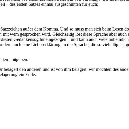
eil – des ersten Satzes einmal ausgeschnitten für euch:
um Satzzeichen außer dem Komma. Und so muss man sich beim Lesen d
zw. mit wem gesprochen wird. Gleichzeitig löst diese Sprache aber auch
n diesen Gedankensog hineingezogen – und kann auch viele unheimlich 
ndern auch eine Liebeserklärung an die Sprache, die so vielfältig ist, 
s dem mitgeben:
eder belagert den anderen und ist von ihm belagert, wir möchten des an
Belagerung ein Ende.