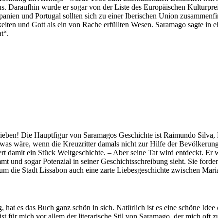
aus. Daraufhin wurde er sogar von der Liste des Europäischen Kulturprei
e Spanien und Portugal sollten sich zu einer Iberischen Union zusammen
keiten und Gott als ein von Rache erfüllten Wesen. Saramago sagte in
t“.
ieben! Die Hauptfigur von Saramagos Geschichte ist Raimundo Silva, L
 was wäre, wenn die Kreuzritter damals nicht zur Hilfe der Bevölkeru
t damit ein Stück Weltgeschichte. – Aber seine Tat wird entdeckt. Er wi
t und sogar Potenzial in seiner Geschichtsschreibung sieht. Sie fordert
te um die Stadt Lissabon auch eine zarte Liebesgeschichte zwischen Mar
, hat es das Buch ganz schön in sich. Natürlich ist es eine schöne Id
st für mich vor allem der literarische Stil von Saramago, der mich of