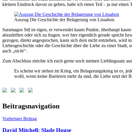
kleinen Eindruck davon zu geben, habe ich einen Teil – ja nur einen T
Auszug Die Geschichte der Belagerung von Lissabon
Saramagos Stil ist eigen, er verwendet kaum Punkte, überhaupt ka
abzudriften oder sich zu fragen. wer hier eigentlich gerade spricht b
gezogen, direkt angesprochen, kann sich dem nicht entziehen, wird i
Liebesgeschichte oder die Geschichte über die Liebe zu einer Stadt, so
auch „
nicht“
.
Zum Abschluss möchte ich euch gerne noch meinen Lieblingssatz au
Es scheint wir stehen im Krieg, ein Belagerungskrieg ist es, j
wohl, wenn keine Barrieren mehr da sind, die Liebe setzt der 
Schlagwörter:
Beitragsnavigation
Geschichte
der
Vorheriger Beitrag
Belagerung
von
David Mitchell: Slade House
Lissabon
,