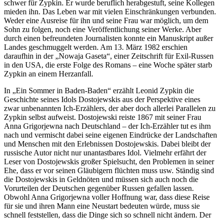
schwer für Zypkin. Er wurde beruflich herabgestuft, seine Kollegen
mieden ihn. Das Leben war mit vielen Einschränkungen verbunden.
Weder eine Ausreise für ihn und seine Frau war möglich, um dem
Sohn zu folgen, noch eine Veröffentlichung seiner Werke. Aber
durch einen befreundeten Journalisten konnte ein Manuskript außer
Landes geschmuggelt werden. Am 13. März 1982 erschien
daraufhin in der „Nowaja Gaseta“, einer Zeitschrift für Exil-Russen
in den USA, die erste Folge des Romans – eine Woche später starb
Zypkin an einem Herzanfall.
In „Ein Sommer in Baden-Baden“ erzählt Leonid Zypkin die
Geschichte seines Idols Dostojewskis aus der Perspektive eines
zwar unbenannten Ich-Erzählers, der aber doch allerlei Parallelen zu
Zypkin selbst aufweist. Dostojewski reiste 1867 mit seiner Frau
Anna Grigorjewna nach Deutschland – der Ich-Erzähler tut es ihm
nach und vermischt dabei seine eigenen Eindrücke der Landschaften
und Menschen mit den Erlebnissen Dostojewskis. Dabei bleibt der
russische Autor nicht nur unantastbares Idol. Vielmehr erfährt der
Leser von Dostojewskis großer Spielsucht, den Problemen in seiner
Ehe, dass er vor seinen Gläubigern flüchten muss usw. Ständig sind
die Dostojewskis in Geldnöten und müssen sich auch noch die
Vorurteilen der Deutschen gegenüber Russen gefallen lassen.
Obwohl Anna Grigorjewna voller Hoffnung war, dass diese Reise
für sie und ihren Mann eine Neustart bedeuten würde, muss sie
schnell feststellen, dass die Dinge sich so schnell nicht ändern. Der