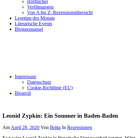
Hörbücher
Verfilmungen
Von A bis Z: Rezensionsübersicht
Lesetipp des Monats
Literarische Events
Bloggequassel
Impressum
Datenschutz
Cookie-Richtlinie (EU)
Blogroll
Leonid Zypkin: Ein Sommer in Baden-Baden
Am
April 28, 2020
Von
Britta
In
Rezensionen
Fast wäre Leonid Zypkin in literarische Vergessenheit geraten. Wäre