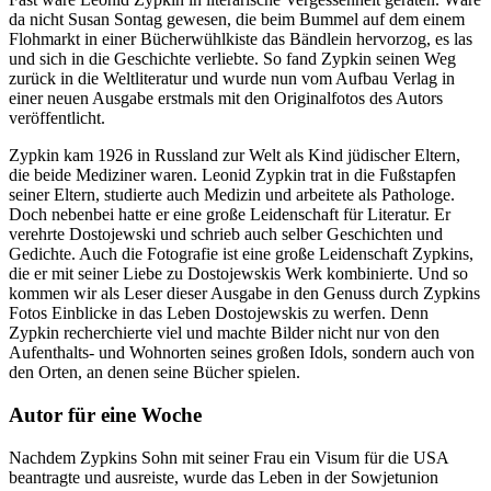
da nicht Susan Sontag gewesen, die beim Bummel auf dem einem
Flohmarkt in einer Bücherwühlkiste das Bändlein hervorzog, es las
und sich in die Geschichte verliebte. So fand Zypkin seinen Weg
zurück in die Weltliteratur und wurde nun vom Aufbau Verlag in
einer neuen Ausgabe erstmals mit den Originalfotos des Autors
veröffentlicht.
Zypkin kam 1926 in Russland zur Welt als Kind jüdischer Eltern,
die beide Mediziner waren. Leonid Zypkin trat in die Fußstapfen
seiner Eltern, studierte auch Medizin und arbeitete als Pathologe.
Doch nebenbei hatte er eine große Leidenschaft für Literatur. Er
verehrte Dostojewski und schrieb auch selber Geschichten und
Gedichte. Auch die Fotografie ist eine große Leidenschaft Zypkins,
die er mit seiner Liebe zu Dostojewskis Werk kombinierte. Und so
kommen wir als Leser dieser Ausgabe in den Genuss durch Zypkins
Fotos Einblicke in das Leben Dostojewskis zu werfen. Denn
Zypkin recherchierte viel und machte Bilder nicht nur von den
Aufenthalts- und Wohnorten seines großen Idols, sondern auch von
den Orten, an denen seine Bücher spielen.
Autor für eine Woche
Nachdem Zypkins Sohn mit seiner Frau ein Visum für die USA
beantragte und ausreiste, wurde das Leben in der Sowjetunion