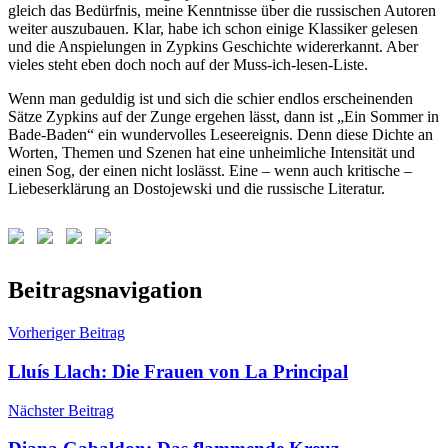
gleich das Bedürfnis, meine Kenntnisse über die russischen Autoren
weiter auszubauen. Klar, habe ich schon einige Klassiker gelesen
und die Anspielungen in Zypkins Geschichte widererkannt. Aber
vieles steht eben doch noch auf der Muss-ich-lesen-Liste.
Wenn man geduldig ist und sich die schier endlos erscheinenden
Sätze Zypkins auf der Zunge ergehen lässt, dann ist „Ein Sommer in
Bade-Baden“ ein wundervolles Leseereignis. Denn diese Dichte an
Worten, Themen und Szenen hat eine unheimliche Intensität und
einen Sog, der einen nicht loslässt. Eine – wenn auch kritische –
Liebeserklärung an Dostojewski und die russische Literatur.
Schlagwörter:
Beitragsnavigation
dostojewski
,
Ein
Vorheriger Beitrag
sommer
in
Lluís Llach: Die Frauen von La Principal
baden-
baden
,
Nächster Beitrag
leonid
zypkin