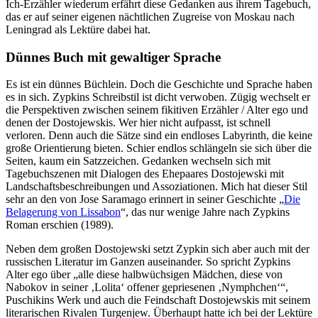
Ich-Erzähler wiederum erfährt diese Gedanken aus ihrem Tagebuch,
das er auf seiner eigenen nächtlichen Zugreise von Moskau nach
Leningrad als Lektüre dabei hat.
Dünnes Buch mit gewaltiger Sprache
Es ist ein dünnes Büchlein. Doch die Geschichte und Sprache haben
es in sich. Zypkins Schreibstil ist dicht verwoben. Zügig wechselt er
die Perspektiven zwischen seinem fikitiven Erzähler / Alter ego und
denen der Dostojewskis. Wer hier nicht aufpasst, ist schnell
verloren. Denn auch die Sätze sind ein endloses Labyrinth, die keine
große Orientierung bieten. Schier endlos schlängeln sie sich über die
Seiten, kaum ein Satzzeichen. Gedanken wechseln sich mit
Tagebuchszenen mit Dialogen des Ehepaares Dostojewski mit
Landschaftsbeschreibungen und Assoziationen. Mich hat dieser Stil
sehr an den von Jose Saramago erinnert in seiner Geschichte „
Die
Belagerung von Lissabon
“, das nur wenige Jahre nach Zypkins
Roman erschien (1989).
Neben dem großen Dostojewski setzt Zypkin sich aber auch mit der
russischen Literatur im Ganzen auseinander. So spricht Zypkins
Alter ego über „alle diese halbwüchsigen Mädchen, diese von
Nabokov in seiner ‚Lolita‘ offener gepriesenen ‚Nymphchen‘“,
Puschikins Werk und auch die Feindschaft Dostojewskis mit seinem
literarischen Rivalen Turgenjew. Überhaupt hatte ich bei der Lektüre