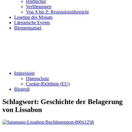
Hörbücher
Verfilmungen
Von A bis Z: Rezensionsübersicht
Lesetipp des Monats
Literarische Events
Bloggequassel
Impressum
Datenschutz
Cookie-Richtlinie (EU)
Blogroll
Schlagwort:
Geschichte der Belagerung
von Lissabon