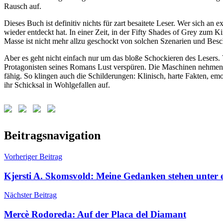
Rausch auf.
Dieses Buch ist definitiv nichts für zart besaitete Leser. Wer sich an
wieder entdeckt hat. In einer Zeit, in der Fifty Shades of Grey zum 
Masse ist nicht mehr allzu geschockt von solchen Szenarien und Bes
Aber es geht nicht einfach nur um das bloße Schockieren des Lesers
Protagonisten seines Romans Lust verspüren. Die Maschinen nehmen 
fähig. So klingen auch die Schilderungen: Klinisch, harte Fakten, emot
ihr Schicksal in Wohlgefallen auf.
Schlagwörter:
Beitragsnavigation
Crash
,
J.G.
Vorheriger Beitrag
Ballard
Kjersti A. Skomsvold: Meine Gedanken stehen unter
Nächster Beitrag
Mercè Rodoreda: Auf der Placa del Diamant