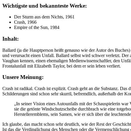
Wichtigste und bekannteste Werke:
Der Sturm aus dem Nichts, 1961
Crash, 1966
Empire of the Sun, 1984
Inhalt:
Ballard (ja die Hauptperson heißt genauso wie der Autor des Buches) 
und verursacht einen Unfall. Ballard selbst wird schwer verletzt. Der 
Vaughan kennen, einen ehemaligen Medienwissenschaftler, den Unfälle
Frontalunfall mit Elizabeth Taylor, bei dem er sein leben verliert.
Unsere Meinung:
Crash ist radikal. Crash ist explizit. Crash geht an die Substanz. Da
Schilderungen sind schon sehr skurril, befremdlich, außerhalb der K
„In seiner Vision eines Autounfalls mit der Schauspielerin w
sie die getönte Windschutzscheibe durchbrach wie eine totgebo
Hersteller­emblems, sein Samen, wie er sich über die leuchtende
Ich glaube, das macht schon sehr deutlich, wie der Rest der Geschicht
Ist das die Verdinglichung des Menschen oder die Vermenschlichung d