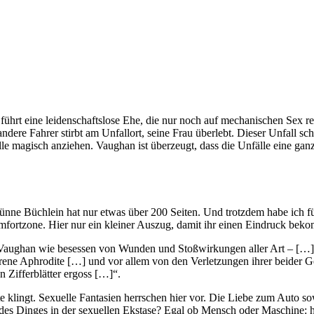
führt eine leidenschaftslose Ehe, die nur noch auf mechanischen Sex red
andere Fahrer stirbt am Unfallort, seine Frau überlebt. Dieser Unfall s
 magisch anziehen. Vaughan ist überzeugt, dass die Unfälle eine ganz
s dünne Büchlein hat nur etwas über 200 Seiten. Und trotzdem habe ich 
omfortzone. Hier nur ein kleiner Auszug, damit ihr einen Eindruck bek
ar Vaughan wie besessen von Wunden und Stoßwirkungen aller Art – […
rene Aphrodite […] und vor allem von den Verletzungen ihrer beider G
n Zifferblätter ergoss […]“.
e klingt. Sexuelle Fantasien herrschen hier vor. Die Liebe zum Auto so
es Dinges in der sexuellen Ekstase? Egal ob Mensch oder Maschine: hie