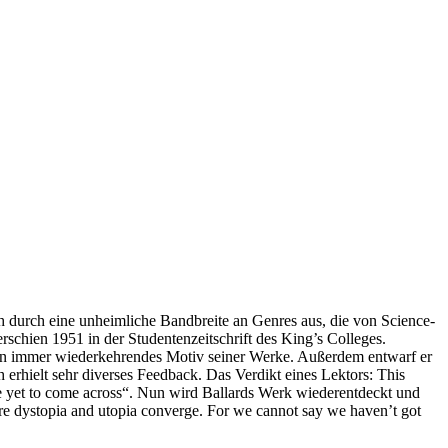
h durch eine unheimliche Bandbreite an Genres aus, die von Science-
erschien 1951 in der Studentenzeitschrift des King’s Colleges.
d ein immer wiederkehrendes Motiv seiner Werke. Außerdem entwarf er
rhielt sehr diverses Feedback. Das Verdikt eines Lektors: This
e yet to come across“. Nun wird Ballards Werk wiederentdeckt und
here dystopia and utopia converge. For we cannot say we haven’t got