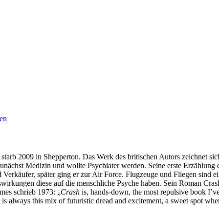
en
tarb 2009 in Shepperton. Das Werk des britischen Autors zeichnet sic
e zunächst Medizin und wollte Psychiater werden. Seine erste Erzählung 
d Verkäufer, später ging er zur Air Force. Flugzeuge und Fliegen sin
wirkungen diese auf die menschliche Psyche haben. Sein Roman Crash e
mes schrieb 1973: „
Crash
is, hands-down, the most repulsive book I’v
e is always this mix of futuristic dread and excitement, a sweet spot w