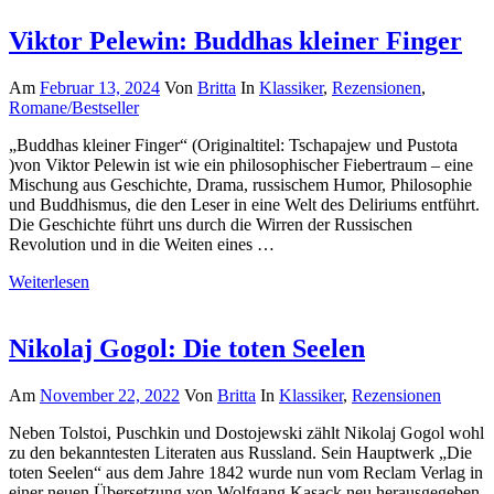
Viktor Pelewin: Buddhas kleiner Finger
Am
Februar 13, 2024
Von
Britta
In
Klassiker
,
Rezensionen
,
Romane/Bestseller
„Buddhas kleiner Finger“ (Originaltitel: Tschapajew und Pustota
)von Viktor Pelewin ist wie ein philosophischer Fiebertraum – eine
Mischung aus Geschichte, Drama, russischem Humor, Philosophie
und Buddhismus, die den Leser in eine Welt des Deliriums entführt.
Die Geschichte führt uns durch die Wirren der Russischen
Revolution und in die Weiten eines …
Weiterlesen
Nikolaj Gogol: Die toten Seelen
Am
November 22, 2022
Von
Britta
In
Klassiker
,
Rezensionen
Neben Tolstoi, Puschkin und Dostojewski zählt Nikolaj Gogol wohl
zu den bekanntesten Literaten aus Russland. Sein Hauptwerk „Die
toten Seelen“ aus dem Jahre 1842 wurde nun vom Reclam Verlag in
einer neuen Übersetzung von Wolfgang Kasack neu herausgegeben.