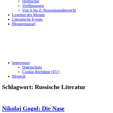
Hörbücher
Verfilmungen
Von A bis Z: Rezensionsübersicht
Lesetipp des Monats
Literarische Events
Bloggequassel
Impressum
Datenschutz
Cookie-Richtlinie (EU)
Blogroll
Schlagwort:
Russische Literatur
Nikolaj Gogol: Die Nase