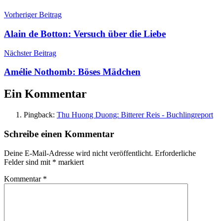
Iwan
Turgenjew
,
Vorheriger Beitrag
Russische
Literatur
,
Alain de Botton: Versuch über die Liebe
Väter
und
Nächster Beitrag
Söhne
Amélie Nothomb: Böses Mädchen
Ein Kommentar
Pingback:
Thu Huong Duong: Bitterer Reis - Buchlingreport
Schreibe einen Kommentar
Deine E-Mail-Adresse wird nicht veröffentlicht.
Erforderliche
Felder sind mit
*
markiert
Kommentar
*