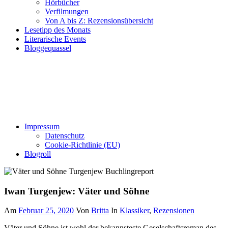
Hörbücher
Verfilmungen
Von A bis Z: Rezensionsübersicht
Lesetipp des Monats
Literarische Events
Bloggequassel
Impressum
Datenschutz
Cookie-Richtlinie (EU)
Blogroll
Iwan Turgenjew: Väter und Söhne
Am
Februar 25, 2020
Von
Britta
In
Klassiker
,
Rezensionen
Väter und Söhne ist wohl der bekannsteste Geselschaftsroman des