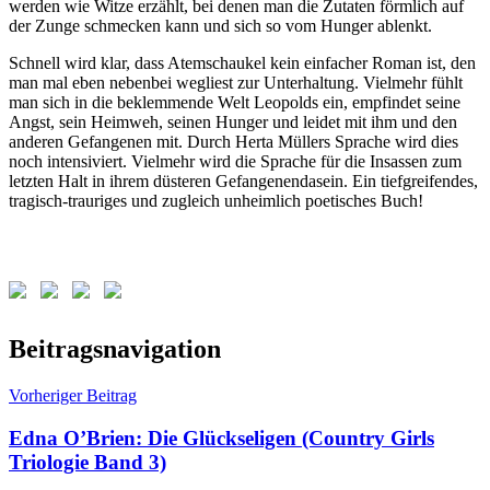
werden wie Witze erzählt, bei denen man die Zutaten förmlich auf
der Zunge schmecken kann und sich so vom Hunger ablenkt.
Schnell wird klar, dass Atemschaukel kein einfacher Roman ist, den
man mal eben nebenbei wegliest zur Unterhaltung. Vielmehr fühlt
man sich in die beklemmende Welt Leopolds ein, empfindet seine
Angst, sein Heimweh, seinen Hunger und leidet mit ihm und den
anderen Gefangenen mit. Durch Herta Müllers Sprache wird dies
noch intensiviert. Vielmehr wird die Sprache für die Insassen zum
letzten Halt in ihrem düsteren Gefangenendasein. Ein tiefgreifendes,
tragisch-trauriges und zugleich unheimlich poetisches Buch!
Schlagwörter:
Beitragsnavigation
Atemschaukel
,
Herta
Vorheriger Beitrag
Müller
,
Literaturnobelpreis
Edna O’Brien: Die Glückseligen (Country Girls
Triologie Band 3)