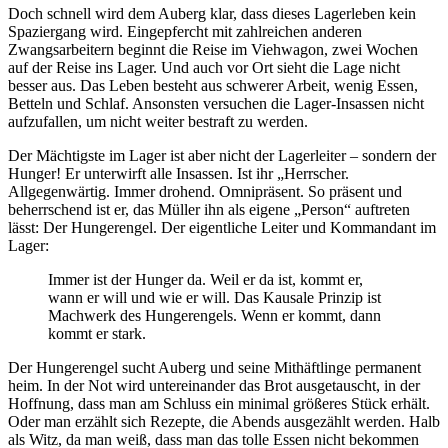
Doch schnell wird dem Auberg klar, dass dieses Lagerleben kein
Spaziergang wird. Eingepfercht mit zahlreichen anderen
Zwangsarbeitern beginnt die Reise im Viehwagon, zwei Wochen
auf der Reise ins Lager. Und auch vor Ort sieht die Lage nicht
besser aus. Das Leben besteht aus schwerer Arbeit, wenig Essen,
Betteln und Schlaf. Ansonsten versuchen die Lager-Insassen nicht
aufzufallen, um nicht weiter bestraft zu werden.
Der Mächtigste im Lager ist aber nicht der Lagerleiter – sondern der
Hunger! Er unterwirft alle Insassen. Ist ihr „Herrscher.
Allgegenwärtig. Immer drohend. Omnipräsent. So präsent und
beherrschend ist er, das Müller ihn als eigene „Person“ auftreten
lässt: Der Hungerengel. Der eigentliche Leiter und Kommandant im
Lager:
Immer ist der Hunger da. Weil er da ist, kommt er,
wann er will und wie er will. Das Kausale Prinzip ist
Machwerk des Hungerengels. Wenn er kommt, dann
kommt er stark.
Der Hungerengel sucht Auberg und seine Mithäftlinge permanent
heim. In der Not wird untereinander das Brot ausgetauscht, in der
Hoffnung, dass man am Schluss ein minimal größeres Stück erhält.
Oder man erzählt sich Rezepte, die Abends ausgezählt werden. Halb
als Witz, da man weiß, dass man das tolle Essen nicht bekommen