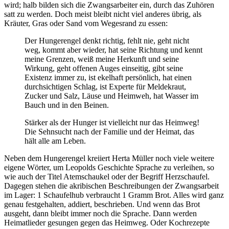
wird; halb bilden sich die Zwangsarbeiter ein, durch das Zuhören
satt zu werden. Doch meist bleibt nicht viel anderes übrig, als
Kräuter, Gras oder Sand vom Wegesrand zu essen:
Der Hungerengel denkt richtig, fehlt nie, geht nicht
weg, kommt aber wieder, hat seine Richtung und kennt
meine Grenzen, weiß meine Herkunft und seine
Wirkung, geht offenen Auges einseitig, gibt seine
Existenz immer zu, ist ekelhaft persönlich, hat einen
durchsichtigen Schlag, ist Experte für Meldekraut,
Zucker und Salz, Läuse und Heimweh, hat Wasser im
Bauch und in den Beinen.
Stärker als der Hunger ist vielleicht nur das Heimweg!
Die Sehnsucht nach der Familie und der Heimat, das
hält alle am Leben.
Neben dem Hungerengel kreiiert Herta Müller noch viele weitere
eigene Wörter, um Leopolds Geschichte Sprache zu verleihen, so
wie auch der Titel Atemschaukel oder der Begriff Herzschaufel.
Dagegen stehen die akribischen Beschreibungen der Zwangsarbeit
im Lager: 1 Schaufelhub verbraucht 1 Gramm Brot. Alles wird ganz
genau festgehalten, addiert, beschrieben. Und wenn das Brot
ausgeht, dann bleibt immer noch die Sprache. Dann werden
Heimatlieder gesungen gegen das Heimweg. Oder Kochrezepte