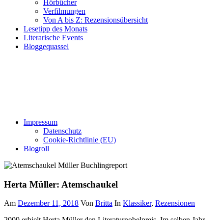
Hörbücher
Verfilmungen
Von A bis Z: Rezensionsübersicht
Lesetipp des Monats
Literarische Events
Bloggequassel
Impressum
Datenschutz
Cookie-Richtlinie (EU)
Blogroll
Herta Müller: Atemschaukel
Am
Dezember 11, 2018
Von
Britta
In
Klassiker
,
Rezensionen
2009 erhielt Herta Müller den Literaturnobelpreis. Im selben Jahr