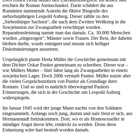
erschien ihr Roman Atemschaukel. Darin schildert die aus
Rumänien stammende Autorin die fiktive Biografie des
siebzehnjährigen Leopold Auberg. Dieser zählte zu den
„Siebenbürger Sachsen“, die nach dem Zweiten Weltkrieg in die
Sowjetunion zur Zwangsarbeit verschleppt wurden.
Reparationsleistung nannte man das damals. Ca. 30.000 Menschen
wurden „eingezogen“; Männer sowie Frauen. Der Rest, der daheim
bleiben durfte, wurde enteignet und musste sich heftiger
Diskriminierungen aussetzen.
Ursprünglich plante Herta Müller die Geschichte gemeinsam mit
dem Dichter Oskar Pastior gemeinsam zu schreiben. Dieser war –
wie Müllers Mutter – fünf Jahre lang als Zwangsarbeiter in einem
sowjetischen Lager. Doch 2006 verstarb Pastior. Müller nutzte aber
die vielen Gesprächsnotizen von Pastior als Grundlage ihres
Romans. Und so sind es natürlich überwiegend Pastiors
Erinnerungen, die sich in der Geschichte um Leopold Auberg
widerspiegeln.
Im Januar 1945 wird der junge Mann nachts von den Soldaten
eingesammelt. Anfangs noch jung, dumm und naiv freut er sich, aus
Hermannstadt fortzukommen. Dort, wo er als Homosexueller in
ständiger Angst davor lebt, entdeckt zu werden. Denn diese
Enttarnung wäre hart bestraft worden damals.