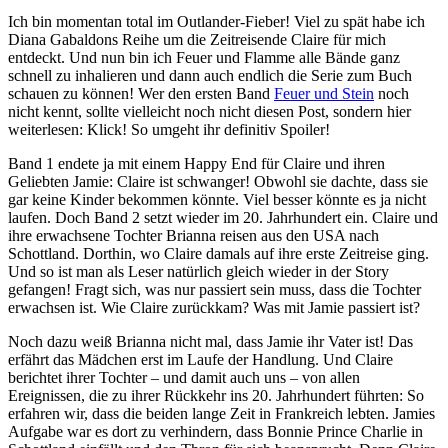
Ich bin momentan total im Outlander-Fieber! Viel zu spät habe ich
Diana Gabaldons Reihe um die Zeitreisende Claire für mich
entdeckt. Und nun bin ich Feuer und Flamme alle Bände ganz
schnell zu inhalieren und dann auch endlich die Serie zum Buch
schauen zu können! Wer den ersten Band
Feuer und Stein
noch
nicht kennt, sollte vielleicht noch nicht diesen Post, sondern hier
weiterlesen: Klick! So umgeht ihr definitiv Spoiler!
Band 1 endete ja mit einem Happy End für Claire und ihren
Geliebten Jamie: Claire ist schwanger! Obwohl sie dachte, dass sie
gar keine Kinder bekommen könnte. Viel besser könnte es ja nicht
laufen. Doch Band 2 setzt wieder im 20. Jahrhundert ein. Claire und
ihre erwachsene Tochter Brianna reisen aus den USA nach
Schottland. Dorthin, wo Claire damals auf ihre erste Zeitreise ging.
Und so ist man als Leser natürlich gleich wieder in der Story
gefangen! Fragt sich, was nur passiert sein muss, dass die Tochter
erwachsen ist. Wie Claire zurückkam? Was mit Jamie passiert ist?
Noch dazu weiß Brianna nicht mal, dass Jamie ihr Vater ist! Das
erfährt das Mädchen erst im Laufe der Handlung. Und Claire
berichtet ihrer Tochter – und damit auch uns – von allen
Ereignissen, die zu ihrer Rückkehr ins 20. Jahrhundert führten: So
erfahren wir, dass die beiden lange Zeit in Frankreich lebten. Jamies
Aufgabe war es dort zu verhindern, dass Bonnie Prince Charlie in