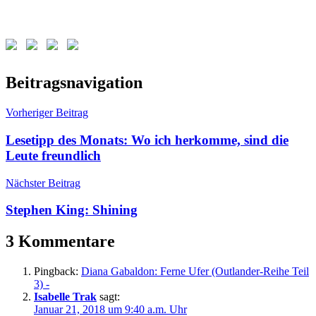
Schlagwörter:
Beitragsnavigation
Claire
und
Vorheriger Beitrag
Jamie
,
Diana
Lesetipp des Monats: Wo ich herkomme, sind die
Gabaldon
,
Leute freundlich
Outlander
Nächster Beitrag
Stephen King: Shining
3 Kommentare
Pingback:
Diana Gabaldon: Ferne Ufer (Outlander-Reihe Teil
3) -
Isabelle Trak
sagt:
Januar 21, 2018 um 9:40 a.m. Uhr