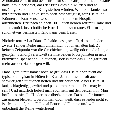
Schottland einfällt und den Thron für sich beansprucht. Denn Claire
hatte ihm ja berichtet, dass der Prinz dies tun würden und so
unzählige Schotten im Krieg sterben würden. Während Jamie also
mit Spitzeln und Ränke schmieden beschäftigt ist, setz Claire ihr
Können als Krankenschwester ein, um in einem Hospital
auszuhelfen. Erst nach etlichen 100 Seiten kehren wir mit Claire und
Jamie zurück ins schottische Hochland, dessen raues Flair man ja
schon etwas vermisste irgendwann beim Lesen.
Nichtdestotrotz hat Diana Gabaldon es geschafft, dass auch der
zweite Teil der Reihe mich unheimlich gut unterhalten hat. Zu
keinem Zeitpunkt war die Geschichte langweilig oder in die Länge
gezogen. Ständig verwickelt sie ihre beiden Protagonisten in neue
brenzliche, spannende Situationen, sodass man das Buch gar nicht
mehr aus der Hand legen will.
Dabei gefällt mir immer noch so gut, dass Claire eben nicht die
typische Jungfrau in Nöten ist. Klar, Jamie muss ihr oft auch
schwierigen Situationen helfen und ihr beistehen. Aber Claire ist
laut, schlagfertig, gewitzt und packt immer mit an! Das mag ich
sehr! Und natürlich fiebert man auch sehr mit den beiden mit! Man
hofft, dass sie alle Hindernisse überkommen. Dass sie für immer
zusammen bleiben. Obwohl man doch weiß, dass es leider nicht so
ist. Ich bin auf jeden Fall total Feuer und Flamme und will
unbedingt die Reihe weiterlesen!