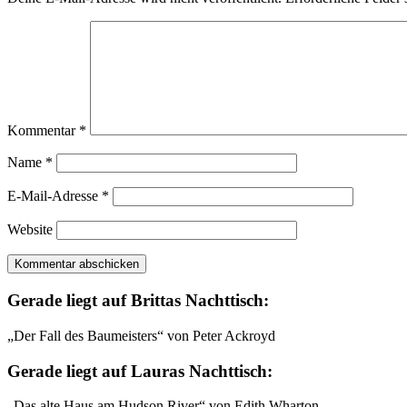
Kommentar
*
Name
*
E-Mail-Adresse
*
Website
Gerade liegt auf Brittas Nachttisch:
„Der Fall des Baumeisters“ von Peter Ackroyd
Gerade liegt auf Lauras Nachttisch:
„Das alte Haus am Hudson River“ von Edith Wharton