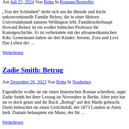
Am
Juli 25, 2024
Von
Britta
In
Romane/Bestseller
„Von der Schönheit“ dreht sich um die liberale und leicht
unkonventionelle Familie Belsey, die in einer fiktiven
Universitätsstadt namens Wellington lebt. Familienoberhaupt
Howard Belsey ist ein weißer britischer Professor für
Kunstgeschichte. Er ist verheiratete mit der afroamerikanischen
Kiki. Gemeinsam haben sie drei Kinder: Jerome, Zora und Levi.
Das Leben der …
Weiterlesen
Zadie Smith: Betrug
Am
Dezember 26, 2023
Von
Britta
In
Neuheiten
Eigentliche wollte sie nie einen historischen Roman schreiben, sagte
Zadie Smith bei ihrer Lesung im November in Berlin. Aber jetzt hat
sie es doch getan und ihr Buch „Betrug“ auf den Markt gebracht.
Darin beleuchtet sie einen Gerichtsfall, der 1873 London in Atem
hielt. Damals behauptete ein Mann, der für …
Weiterlesen