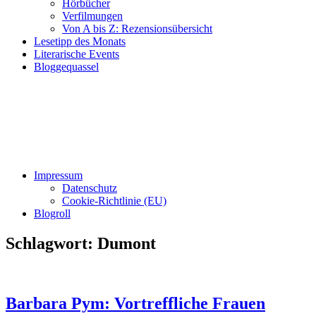
Hörbücher
Verfilmungen
Von A bis Z: Rezensionsübersicht
Lesetipp des Monats
Literarische Events
Bloggequassel
Impressum
Datenschutz
Cookie-Richtlinie (EU)
Blogroll
Schlagwort:
Dumont
Barbara Pym: Vortreffliche Frauen