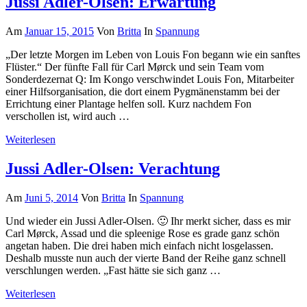
Jussi Adler-Olsen: Erwartung
Am
Januar 15, 2015
Von
Britta
In
Spannung
„Der letzte Morgen im Leben von Louis Fon begann wie ein sanftes
Flüster.“ Der fünfte Fall für Carl Mørck und sein Team vom
Sonderdezernat Q: Im Kongo verschwindet Louis Fon, Mitarbeiter
einer Hilfsorganisation, die dort einem Pygmänenstamm bei der
Errichtung einer Plantage helfen soll. Kurz nachdem Fon
verschollen ist, wird auch …
Weiterlesen
Jussi Adler-Olsen: Verachtung
Am
Juni 5, 2014
Von
Britta
In
Spannung
Und wieder ein Jussi Adler-Olsen. 🙂 Ihr merkt sicher, dass es mir
Carl Mørck, Assad und die spleenige Rose es grade ganz schön
angetan haben. Die drei haben mich einfach nicht losgelassen.
Deshalb musste nun auch der vierte Band der Reihe ganz schnell
verschlungen werden. „Fast hätte sie sich ganz …
Weiterlesen