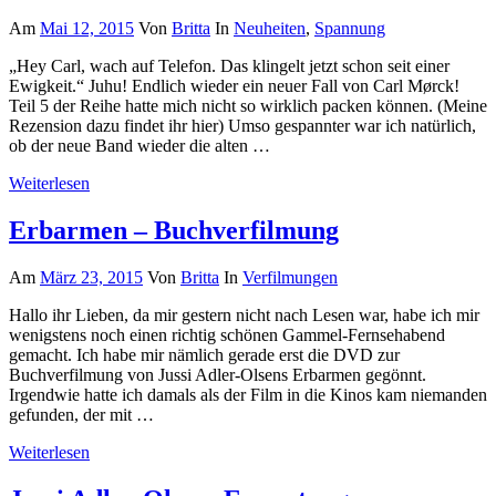
Am
Mai 12, 2015
Von
Britta
In
Neuheiten
,
Spannung
„Hey Carl, wach auf Telefon. Das klingelt jetzt schon seit einer
Ewigkeit.“ Juhu! Endlich wieder ein neuer Fall von Carl Mørck!
Teil 5 der Reihe hatte mich nicht so wirklich packen können. (Meine
Rezension dazu findet ihr hier) Umso gespannter war ich natürlich,
ob der neue Band wieder die alten …
Weiterlesen
Erbarmen – Buchverfilmung
Am
März 23, 2015
Von
Britta
In
Verfilmungen
Hallo ihr Lieben, da mir gestern nicht nach Lesen war, habe ich mir
wenigstens noch einen richtig schönen Gammel-Fernsehabend
gemacht. Ich habe mir nämlich gerade erst die DVD zur
Buchverfilmung von Jussi Adler-Olsens Erbarmen gegönnt.
Irgendwie hatte ich damals als der Film in die Kinos kam niemanden
gefunden, der mit …
Weiterlesen