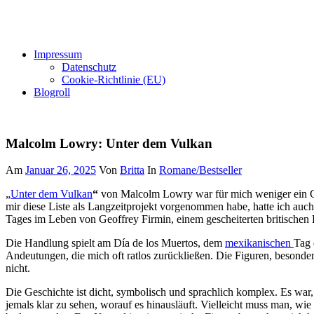
Impressum
Datenschutz
Cookie-Richtlinie (EU)
Blogroll
Malcolm Lowry: Unter dem Vulkan
Am
Januar 26, 2025
Von
Britta
In
Romane/Bestseller
„
Unter dem Vulkan
“
von Malcolm Lowry war für mich weniger ein Genu
mir diese Liste als Langzeitprojekt vorgenommen habe, hatte ich auc
Tages im Leben von Geoffrey Firmin, einem gescheiterten britischen
Die Handlung spielt am Día de los Muertos, dem
mexikanischen
Tag 
Andeutungen, die mich oft ratlos zurückließen. Die Figuren, besonders
nicht.
Die Geschichte ist dicht, symbolisch und sprachlich komplex. Es w
jemals klar zu sehen, worauf es hinausläuft. Vielleicht muss man, wie