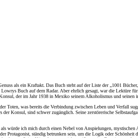
ss als ein Kraftakt. Das Buch steht auf der Liste der „1001 Bücher, d
h Lowrys Buch auf dem Radar. Aber ehrlich gesagt, war die Lektüre fü
 Konsul, der im Jahr 1938 in Mexiko seinem Alkoholismus und seinen 
der Toten, was bereits die Verbindung zwischen Leben und Verfall su
 der Konsul, sind schwer zugänglich. Seine zerstörerische Selbstaufgab
ar, als würde ich mich durch einen Nebel von Anspielungen, mystisc
 der Protagonist, ständig betrunken sein, um die Logik oder Schönheit d