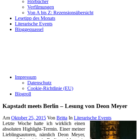
Hörbücher
Verfilmungen
Von A bis Z: Rezensionsübersicht
Lesetipp des Monats
Literarische Events
Bloggequassel
Impressum
Datenschutz
Cookie-Richtlinie (EU)
Blogroll
Kapstadt meets Berlin – Lesung von Deon Meyer
Am
Oktober 25, 2015
Von
Britta
In
Literarische Events
Letzte Woche hatte ich wirklich einen
absoluten Highlight-Termin. Einer meiner
Lieblingsautoren, nämlich Deon Meyer,