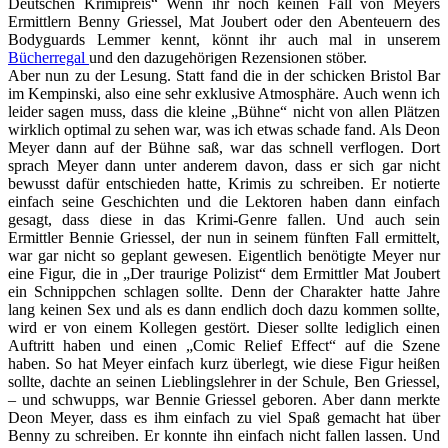
Deutschen Krimipreis“ Wenn ihr noch keinen Fall von Meyers
Ermittlern Benny Griessel, Mat Joubert oder den Abenteuern des
Bodyguards Lemmer kennt, könnt ihr auch mal in unserem
Bücherregal
und den dazugehörigen Rezensionen stöber.
Aber nun zu der Lesung. Statt fand die in der schicken Bristol Bar
im Kempinski, also eine sehr exklusive Atmosphäre. Auch wenn ich
leider sagen muss, dass die kleine „Bühne“ nicht von allen Plätzen
wirklich optimal zu sehen war, was ich etwas schade fand. Als Deon
Meyer dann auf der Bühne saß, war das schnell verflogen. Dort
sprach Meyer dann unter anderem davon, dass er sich gar nicht
bewusst dafür entschieden hatte, Krimis zu schreiben. Er notierte
einfach seine Geschichten und die Lektoren haben dann einfach
gesagt, dass diese in das Krimi-Genre fallen. Und auch sein
Ermittler Bennie Griessel, der nun in seinem fünften Fall ermittelt,
war gar nicht so geplant gewesen. Eigentlich benötigte Meyer nur
eine Figur, die in „Der traurige Polizist“ dem Ermittler Mat Joubert
ein Schnippchen schlagen sollte. Denn der Charakter hatte Jahre
lang keinen Sex und als es dann endlich doch dazu kommen sollte,
wird er von einem Kollegen gestört. Dieser sollte lediglich einen
Auftritt haben und einen „Comic Relief Effect“ auf die Szene
haben. So hat Meyer einfach kurz überlegt, wie diese Figur heißen
sollte, dachte an seinen Lieblingslehrer in der Schule, Ben Griessel,
– und schwupps, war Bennie Griessel geboren. Aber dann merkte
Deon Meyer, dass es ihm einfach zu viel Spaß gemacht hat über
Benny zu schreiben. Er konnte ihn einfach nicht fallen lassen. Und