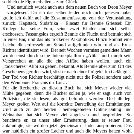
so blieb die Figur erhalten – zum Glück!
Und natürlich wurde auch aus dem neuen Buch von Deon Meyer
vorgelesen. Da ich das selber leider noch nicht gelesen habe,
greife ich dafür auf die Zusammenfassung von der Veranstaltung
zurück: Kapstadt, Südafrika – Einsatz für Bennie Griessel: Ein
Kollege hat seine Frau, seine zwei Kinder und sich selbst
erschossen. Fassungslos ergreift Bennie die Flucht und betrinkt sich
in einer Bar, und das als trockener Alkoholiker. Hinzu kommt eine
Leiche die erdrosselt am Strand aufgefunden wird und als Ernst
Richter identifiziert wird. Der seit Wochen vermisst gemeldete Mann
wurde einst durch seine Internetplattform „Alibi“ und durch sein
Versprechen an alle die eine Affäre haben wollen, auch ein
„todsicheres“ Alibi zu geben, bekannt. Als Bennie aber zum Ort des
Geschehens gerufen wird, sitzt er nach einer Prügelei im Gefängnis.
Der Tod von Richter beschäftigt nicht nur die Polizei sondern auch
den Weinbauer Francais du Toit…
Für die Recherche zu diesem Buch hat sich Meyer wieder viel
Mühe gegeben, denn die Bücher sollen ja, wie er sagt, auch von
Polizisten, die sie lesen, als gut befunden werden. Deshalb legt
Meyer großen Wert auf die korrekte Darstellung der Ermittlungen.
Und auch zu den beiden Themengebieten Online-Dating und
Weinanbau hat sich Meyer viel angelesen und ausprobiert. So
berichtete er, zu unser aller Erheiterung, dass er seiner Frau
ankündigte, sie würden jetzt gemeinsam Tinder ausprobieren. Das
war natürlich ein großer Lacher und auch die Meyers hatten wohl