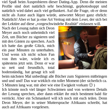
viel Spaß beim Ausprobieren dieser Dating-App. Denn die meisten
Profile sind dort natürlich sehr beschönigt, gephotoshoppt und
natürlich wird dabei auch viel geflunkert. Auf die Frage, ob er denn
nicht als Autor auch lügen würde, antwortet Meyer ganz ehrlich:
Natürlich! Aber er hat ja eine Art Vertrag mit dem Leser, der sich bei
der Lektüre auf diese „vorgeschwindelte Realität“ einlassen will.
Nach der Lesung nahm sich Deon
Meyer auch noch unheimlich viel
Zeit, um Bücher zu signieren und
mit den Gästen zu sprechen. Auch
ich hatte das große Glück, mich
ein paar Minuten zu unterhalten.
Und wenn ich nicht schon Fan
von ihm wäre, würde ich es
spätestens jetzt sein. Denn er war
so nett und freundlich, total
bodenständig, hat gesagt ich soll
beim nächsten Mal unbedingt alle Bücher zum Signieren mitbringen
und und und! Das war wirklich ein toller Moment (der sicherlich ca.
5 Minuten lang war, mir aber wie eine Ewigkeit vorkam 🙂 )
Ich könnte noch viel länger Schwärmen und von weiteren Details
der Lesung sprechen, aber dann erklärt ihr mich bestimmt bald für
verrückt. Aber ein Schmankerl will ich noch mit euch teilen. Denn
Deon Meyer, der in seiner Muttersprache Afrikaans schreibt, hat
auch auf Afrikaans vorgelesen.