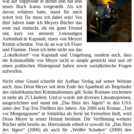
war auf Stippvisite in Berlin und hat sein
neues Buch Icarus vorgestellt. Als ich
davon erfahren hatte, stand für mich
sofort fest: Da muss ich dabei sein! Vor
fünf Jahren hatte ich Meyers Bücher das
erste mal entdeckt, als ein guter Freund
mir, kurz vor meinem 3-monatigen
Aufenthalt in Kapstadt, einen von Meyers
Krimis schenkte. Von da an war ich Feuer
und Flamme. Denn ich liebe nicht nur das
„Lokalkolorit“ von Kapstadt und Umgebung, sondern auch, dass
die Kriminalfälle von Meyer nicht so simple gestrickt sind und oft
einen politischen Hintergrund haben sowie sozialkritische Fragen
aufwerfen.
Nicht ohne Grund schreibt der Aufbau Verlag auf seiner Website
auch, dass Deon Meyer seit dem Ende der Apartheid als Begründer
des südafrikanischen Kriminalromans gilt: Seine Romane erscheinen
in mehr als 25 Ländern. Und er wurde mit diversen Literaturpreisen,
ausgezeichnet und stand mit „Das Herz des Jägers“ in den USA
unter den Top-Ten-Thrillern des Jahres. Als 2006 sein Roman „Tod
vor Morgengrauen“ in Südafrika als Serie im Fernsehen läuft, wird
Deon Meyer in seiner Heimat berühmt. Die Verfilmung weiterer
Bücher steht bereits an. Hierzulande erhielt er sowohl für „Das Herz
des Jägers“ (2006) als auch für „Weißer Schatten“ (2009) den