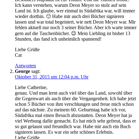
Ich kann verstehen, warum Deon Meyer so stolz auf sein
Land ist. Ich glaube, wer einmal in Südafrika war, will immer
wieder dorthin. 🙂 Habe mir auch drei Bücher signieren
lassen und war total begeistert, wie nett Deon Meyer war. Mir
fehlen aktuell nur noch 3 seiner Bücher. Aber ich warte immer
gern auf die Taschenbücher. 😉 Mein Liebling ist bisher 13
Stunden, das fand ich unheimlich spannend!
Liebe Grüße
Cat
Antworten
George
sagt:
Oktober 31, 2015 um 12:04 p.m. Uhr
Liebe Catherine,
genau. Und man lernt auch viel über das Land, sowohl über
die Gegenwart als auch über die Vergangenheit. Ich habe jetzt
schon 5 Bücher von ihm verschlungen und freue mich schon
auf das nächste. Zu meinem 60. Geburtstag habe ich vor,
Südafrika mal einen Besuch abzustatten. Deon Meyer hat ja
viel Werbung dafür gemacht. Es hat mich sehr gefreut, dass er
so gut gelaunt und freundlich war. Habe mir auch ein Buch
signieren lassen. Es war ein sehr schönes Erlebnis.
Liebe Grüße