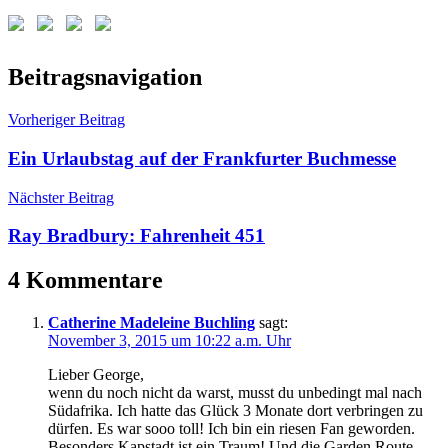
Schlagwörter:
Beitragsnavigation
Afrikanische
Krimis
,
Vorheriger Beitrag
Afrikanische
Literatur
,
Ein Urlaubstag auf der Frankfurter Buchmesse
Benny
Griessel
,
Nächster Beitrag
Deon
Meyer
,
Ray Bradbury: Fahrenheit 451
Icarus
4 Kommentare
Catherine Madeleine Buchling
sagt:
November 3, 2015 um 10:22 a.m. Uhr
Lieber George,
wenn du noch nicht da warst, musst du unbedingt mal nach
Südafrika. Ich hatte das Glück 3 Monate dort verbringen zu
dürfen. Es war sooo toll! Ich bin ein riesen Fan geworden.
Besonders Kapstadt ist ein Traum! Und die Garden Route.