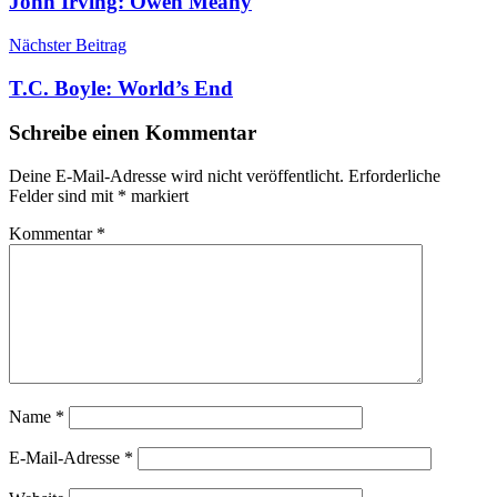
John Irving: Owen Meany
der
Finzi-
Nächster Beitrag
Contini
,
Finzi-
T.C. Boyle: World’s End
Contini
,
Giorgio
Schreibe einen Kommentar
Bassani
Deine E-Mail-Adresse wird nicht veröffentlicht.
Erforderliche
Felder sind mit
*
markiert
Kommentar
*
Name
*
E-Mail-Adresse
*