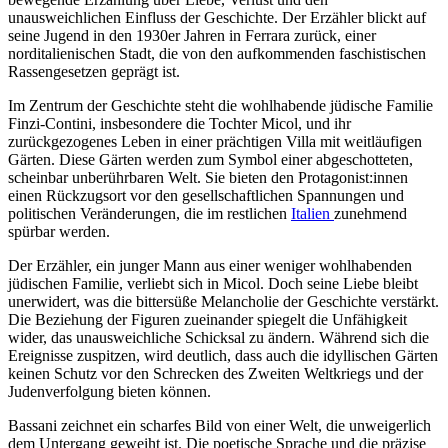
unausweichlichen Einfluss der Geschichte. Der Erzähler blickt auf
seine Jugend in den 1930er Jahren in Ferrara zurück, einer
norditalienischen Stadt, die von den aufkommenden faschistischen
Rassengesetzen geprägt ist.
Im Zentrum der Geschichte steht die wohlhabende jüdische Familie
Finzi-Contini, insbesondere die Tochter Micol, und ihr
zurückgezogenes Leben in einer prächtigen Villa mit weitläufigen
Gärten. Diese Gärten werden zum Symbol einer abgeschotteten,
scheinbar unberührbaren Welt. Sie bieten den Protagonist:innen
einen Rückzugsort vor den gesellschaftlichen Spannungen und
politischen Veränderungen, die im restlichen
Italien
zunehmend
spürbar werden.
Der Erzähler, ein junger Mann aus einer weniger wohlhabenden
jüdischen Familie, verliebt sich in Micol. Doch seine Liebe bleibt
unerwidert, was die bittersüße Melancholie der Geschichte verstärkt.
Die Beziehung der Figuren zueinander spiegelt die Unfähigkeit
wider, das unausweichliche Schicksal zu ändern. Während sich die
Ereignisse zuspitzen, wird deutlich, dass auch die idyllischen Gärten
keinen Schutz vor den Schrecken des Zweiten Weltkriegs und der
Judenverfolgung bieten können.
Bassani zeichnet ein scharfes Bild von einer Welt, die unweigerlich
dem Untergang geweiht ist. Die poetische Sprache und die präzise