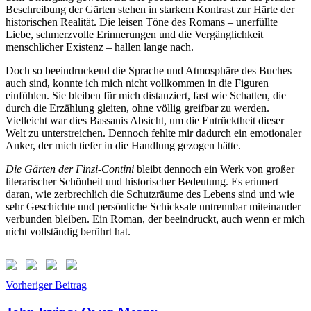
Beschreibung der Gärten stehen in starkem Kontrast zur Härte der
historischen Realität. Die leisen Töne des Romans – unerfüllte
Liebe, schmerzvolle Erinnerungen und die Vergänglichkeit
menschlicher Existenz – hallen lange nach.
Doch so beeindruckend die Sprache und Atmosphäre des Buches
auch sind, konnte ich mich nicht vollkommen in die Figuren
einfühlen. Sie bleiben für mich distanziert, fast wie Schatten, die
durch die Erzählung gleiten, ohne völlig greifbar zu werden.
Vielleicht war dies Bassanis Absicht, um die Entrücktheit dieser
Welt zu unterstreichen. Dennoch fehlte mir dadurch ein emotionaler
Anker, der mich tiefer in die Handlung gezogen hätte.
Die Gärten der Finzi-Contini
bleibt dennoch ein Werk von großer
literarischer Schönheit und historischer Bedeutung. Es erinnert
daran, wie zerbrechlich die Schutzräume des Lebens sind und wie
sehr Geschichte und persönliche Schicksale untrennbar miteinander
verbunden bleiben. Ein Roman, der beeindruckt, auch wenn er mich
nicht vollständig berührt hat.
Beitragsnavigation
Schlagwörter:
Vorheriger Beitrag
Die
Gärten