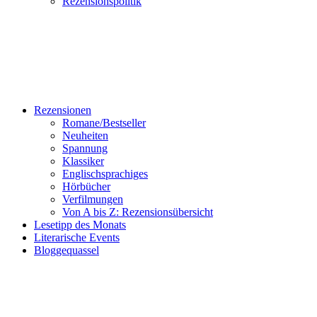
Rezensionspolitik
Rezensionen
Romane/Bestseller
Neuheiten
Spannung
Klassiker
Englischsprachiges
Hörbücher
Verfilmungen
Von A bis Z: Rezensionsübersicht
Lesetipp des Monats
Literarische Events
Bloggequassel