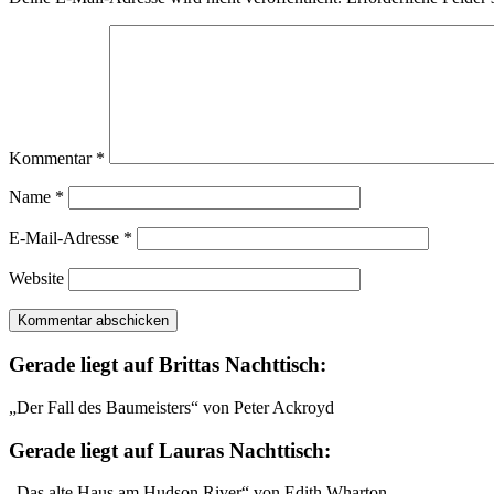
Kommentar
*
Name
*
E-Mail-Adresse
*
Website
Gerade liegt auf Brittas Nachttisch:
„Der Fall des Baumeisters“ von Peter Ackroyd
Gerade liegt auf Lauras Nachttisch:
„Das alte Haus am Hudson River“ von Edith Wharton