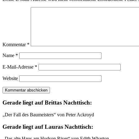
Kommentar
*
Name
*
E-Mail-Adresse
*
Website
Gerade liegt auf Brittas Nachttisch:
„Der Fall des Baumeisters“ von Peter Ackroyd
Gerade liegt auf Lauras Nachttisch:
„Das alte Haus am Hudson River“ von Edith Wharton