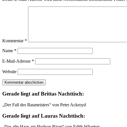
Kommentar
*
Name
*
E-Mail-Adresse
*
Website
Gerade liegt auf Brittas Nachttisch:
„Der Fall des Baumeisters“ von Peter Ackroyd
Gerade liegt auf Lauras Nachttisch:
„Das alte Haus am Hudson River“ von Edith Wharton