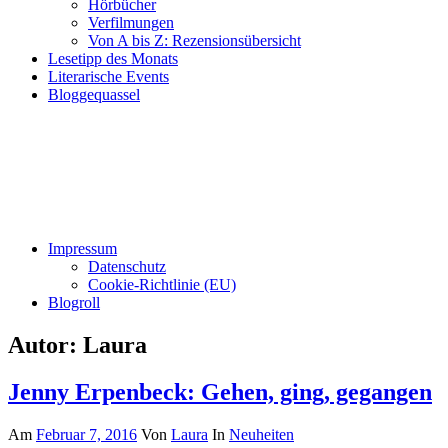
Hörbücher
Verfilmungen
Von A bis Z: Rezensionsübersicht
Lesetipp des Monats
Literarische Events
Bloggequassel
Impressum
Datenschutz
Cookie-Richtlinie (EU)
Blogroll
Autor:
Laura
Jenny Erpenbeck: Gehen, ging, gegangen
Am
Februar 7, 2016
Von
Laura
In
Neuheiten