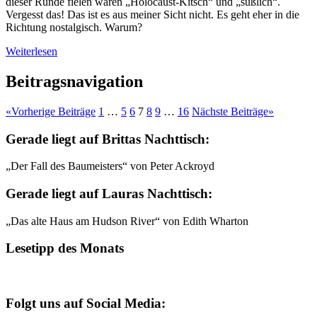
dieser Runde fielen waren „Holocaust-Kitsch“ und „süßlich“.
Vergesst das! Das ist es aus meiner Sicht nicht. Es geht eher in die
Richtung nostalgisch. Warum?
Weiterlesen
Beitragsnavigation
«
Vorherige Beiträge
1
…
5
6
7
8
9
…
16
Nächste Beiträge
»
Gerade liegt auf Brittas Nachttisch:
„Der Fall des Baumeisters“ von Peter Ackroyd
Gerade liegt auf Lauras Nachttisch:
„Das alte Haus am Hudson River“ von Edith Wharton
Lesetipp des Monats
Folgt uns auf Social Media: