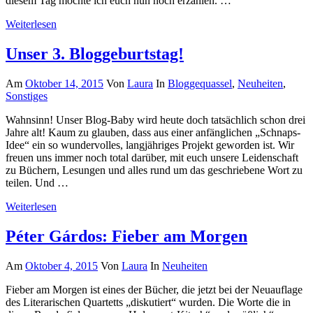
diesem Tag möchte ich euch nun noch erzählen. …
Weiterlesen
Unser 3. Bloggeburtstag!
Am
Oktober 14, 2015
Von
Laura
In
Bloggequassel
,
Neuheiten
,
Sonstiges
Wahnsinn! Unser Blog-Baby wird heute doch tatsächlich schon drei
Jahre alt! Kaum zu glauben, dass aus einer anfänglichen „Schnaps-
Idee“ ein so wundervolles, langjähriges Projekt geworden ist. Wir
freuen uns immer noch total darüber, mit euch unsere Leidenschaft
zu Büchern, Lesungen und alles rund um das geschriebene Wort zu
teilen. Und …
Weiterlesen
Péter Gárdos: Fieber am Morgen
Am
Oktober 4, 2015
Von
Laura
In
Neuheiten
Fieber am Morgen ist eines der Bücher, die jetzt bei der Neuauflage
des Literarischen Quartetts „diskutiert“ wurden. Die Worte die in