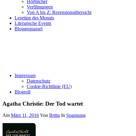
Hörbücher
Verfilmungen
Von A bis Z: Rezensionsübersicht
Lesetipp des Monats
Literarische Events
Bloggequassel
Impressum
Datenschutz
Cookie-Richtlinie (EU)
Blogroll
Agatha Christie: Der Tod wartet
Am
März 11, 2016
Von
Britta
In
Spannung