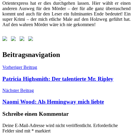
Orientexpress hat er dies durchgehen lassen. Hier wählt er einen
anderen Ausweg für den Mörder – der für alle ganz überraschend
kommt und auch für den Leser ein fulminantes Ende bedeutet! Ein
super Krimi – der mich etliche Male auf den Holzweg geführt hat.
Auf den wahren Mörder wäre ich nie gekommen!
Schlagwörter:
Beitragsnavigation
Agatha
Christie
,
Vorheriger Beitrag
Appointment
with
Patricia Highsmith: Der talentierte Mr. Ripley
Death
,
Boynton
,
Nächster Beitrag
Der
Tod
Naomi Wood: Als Hemingway mich liebte
wartet
,
Hercule
Poirot
Schreibe einen Kommentar
Deine E-Mail-Adresse wird nicht veröffentlicht.
Erforderliche
Felder sind mit
*
markiert