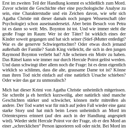
Erst im zweiten Teil der Handlung kommt es schließlich zum Mord.
Zuvor scheint die Geschichte eher eine psychologische Analyse zu
sein, eine Charakterstudie und ein Zeichen davon, wie sehr sich
Agatha Christie mit dieser damals noch jungen Wissenschaft (der
Psychologie) schon auseinandersetzt. Aber beim Besuch von Petra
ist es dann so weit: Mrs. Boynton ist tot. Und wie immer steht die
große Frage im Raum: Wer ist der Täter? Ist wirklich eines der
Kinder soweit gegangen und hat sich seiner (Stief-)Mutter entledigt?
War es die genervte Schwiegertochter? Oder etwas doch jemand
außerhalb der Familie? Sarah King vielleicht, die sich in den jungen
Raymond Boynton verliebt hat? Alle scheinen ein Motiv zu haben.
Das Rätsel kann wie immer nur durch Hercule Poirot gelöst werden.
Und dann schwingt über allem noch die Frage: Ist es denn eigentlich
wirklich so schlimm, dass die alte, grausame Dame tot ist? Könne
man ihren Tod nicht einfach auf eine natürlich Ursache schieben?
Oder wäre das gar zu unmoralisch?
Mich hat dieser Krimi von Agatha Christie unheimlich mitgerissen.
Sie schreibt ja eh herrlich kurzweilig, aber natürlich sind manche
Geschichten stärker und schwächer, können mehr mitreißen als
andere. Der Tod wartet war für mich auf jeden Fall wieder eine ganz
starke Story und hat mich beim Lesen unheimlich an Mord im
Orientexpress erinnert (auf den auch in der Handlung angespielt
wird). Wieder steht Hercule Poirot vor der Frage, ob er den Mord an
einer „schrecklichen“ Person ignorieren soll oder nicht. Bei Mord im