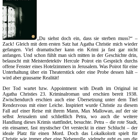
„Du siehst doch ein, dass sie sterben muss?“ –
Zack! Gleich mit dem ersten Satz hat Agatha Christie mich wieder
gefangen. Viel dramatischer kann ein Krimi ja fast gar nicht
anfangen. Und schon fühlt man sich mitten in der Geschichte drin,
belauscht mit Meisterdetektiv Hercule Poirot ein Gespräch durchs
offene Fenster eines Hotelzimmers in Jerusalem. Was Poirot für eine
Unterhaltung über ein Theaterstück oder eine Probe dessen hält –
wird aber grausame Realität!
Der Tod wartet bzw. Appointment with Death im Original ist
Agatha Christies 23. Kriminalroman und erschien bereit 1938.
Zwischendurch erschien auch eine Übersetzung unter dem Titel
Rendezvous mit einer Leiche. Inspiriert wurde Christie zu diesem
Fall auf einer Reise mit ihrem Mann, Max Mallowan, auf der sie
selbst Jerusalem und schließlich Petra, wo auch die weitere
Handlung dieses Krimis stattfindet, besuchte. Petra – die rote Stadt,
ein einsamer, fast mystischer Ort versteckt in einer Schlucht – der
ideale Platz für einen Mord. Doch das Lokalkolorit spielt für
Christie wie immer eher eine Nebenrolle, vielmehr geht es um die