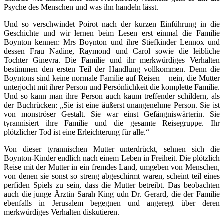
Psyche des Menschen und was ihn handeln lässt.
Und so verschwindet Poirot nach der kurzen Einführung in die
Geschichte und wir lernen beim Lesen erst einmal die Familie
Boynton kennen: Mrs Boynton und ihre Stiefkinder Lennox und
dessen Frau Nadine, Raymond und Carol sowie die leibliche
Tochter Ginevra. Die Familie und ihr merkwürdiges Verhalten
bestimmen den ersten Teil der Handlung vollkommen. Denn die
Boyntons sind keine normale Familie auf Reisen – nein, die Mutter
unterjocht mit ihrer Person und Persönlichkeit die komplette Familie.
Und so kann man ihre Person auch kaum treffender schildern, als
der Buchrücken: „Sie ist eine äußerst unangenehme Person. Sie ist
von monströser Gestalt. Sie war einst Gefängniswärterin. Sie
tyrannisiert ihre Familie und die gesamte Reisegruppe. Ihr
plötzlicher Tod ist eine Erleichterung für alle.“
Von dieser tyrannischen Mutter unterdrückt, sehnen sich die
Boynton-Kinder endlich nach einem Leben in Freiheit. Die plötzlich
Reise mit der Mutter in ein fremdes Land, umgeben von Menschen,
von denen sie sonst so streng abgeschirmt waren, scheint teil eines
perfiden Spiels zu sein, dass die Mutter betreibt. Das beobachten
auch die junge Ärztin Sarah King udn Dr. Gerard, die der Familie
ebenfalls in Jerusalem begegnen und angeregt über deren
merkwürdiges Verhalten diskutieren.