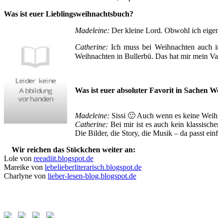
Was ist euer Lieblingsweihnachtsbuch?
Madeleine:
Der kleine Lord
.
Obwohl ich eigen
Catherine:
Ich muss bei Weihnachten auch i
Weihnachten in Bullerbü. Das hat mir mein Vat
Was ist euer absoluter Favorit in Sachen W
Madeleine:
Sissi 🙂 Auch wenn es keine Weihn
Catherine:
Bei mir ist es auch kein klassisch
Die Bilder, die Story, die Musik – da passt einf
Wir reichen das Stöckchen weiter an:
Lole von
reeadiit.blogspot.de
Mareike von
lebelieberliterarisch.blogspot.de
Charlyne von
lieber-lesen-blog.blogspot.de