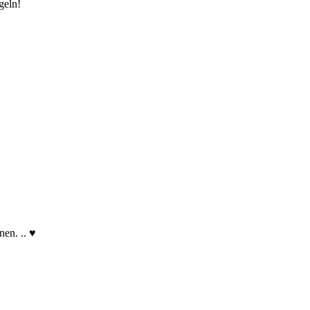
geln!
nen. .. ♥