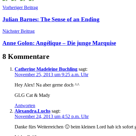
Beitragsnavigation
Schlagwörter:
Vorheriger Beitrag
Weihnachtsbücher
,
Weihnachtsfilme
,
Julian Barnes: The Sense of an Ending
Weihnachtsstöckchen
Nächster Beitrag
Anne Golon: Angélique – Die junge Marquise
8 Kommentare
Catherine Madeleine Buchling
sagt:
November 25, 2013 um 9:25 a.m. Uhr
Hey Alex! Na aber gerne doch ^^
GLG Cat & Mady
Antworten
Alexandra.Luchs
sagt:
November 24, 2013 um 4:52 p.m. Uhr
Danke fürs Weiterreichen 🙂 beim kleinen Lord hab ich sofort