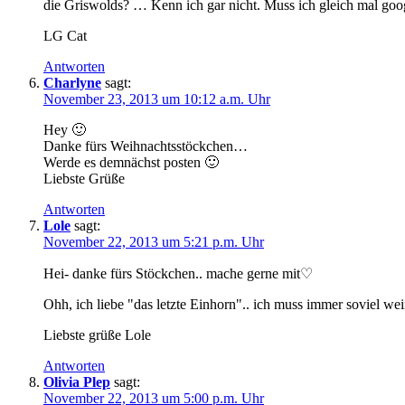
die Griswolds? … Kenn ich gar nicht. Muss ich gleich mal goo
LG Cat
Antworten
Charlyne
sagt:
November 23, 2013 um 10:12 a.m. Uhr
Hey 🙂
Danke fürs Weihnachtsstöckchen…
Werde es demnächst posten 🙂
Liebste Grüße
Antworten
Lole
sagt:
November 22, 2013 um 5:21 p.m. Uhr
Hei- danke fürs Stöckchen.. mache gerne mit♡
Ohh, ich liebe "das letzte Einhorn".. ich muss immer soviel wei
Liebste grüße Lole
Antworten
Olivia Plep
sagt:
November 22, 2013 um 5:00 p.m. Uhr