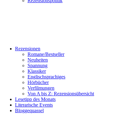
Rezensionspolitik
Rezensionen
Romane/Bestseller
Neuheiten
Spannung
Klassiker
Englischsprachiges
Hörbücher
Verfilmungen
Von A bis Z: Rezensionsübersicht
Lesetipp des Monats
Literarische Events
Bloggequassel