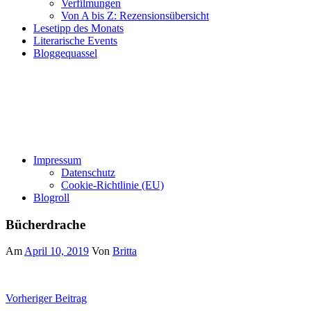
Verfilmungen
Von A bis Z: Rezensionsübersicht
Lesetipp des Monats
Literarische Events
Bloggequassel
Impressum
Datenschutz
Cookie-Richtlinie (EU)
Blogroll
Bücherdrache
Am
April 10, 2019
Von
Britta
Beitragsnavigation
Vorheriger Beitrag