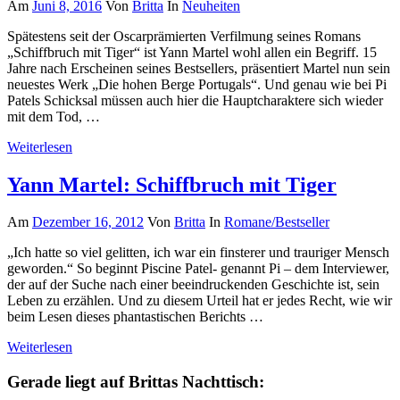
Am
Juni 8, 2016
Von
Britta
In
Neuheiten
Spätestens seit der Oscarprämierten Verfilmung seines Romans
„Schiffbruch mit Tiger“ ist Yann Martel wohl allen ein Begriff. 15
Jahre nach Erscheinen seines Bestsellers, präsentiert Martel nun sein
neuestes Werk „Die hohen Berge Portugals“. Und genau wie bei Pi
Patels Schicksal müssen auch hier die Hauptcharaktere sich wieder
mit dem Tod, …
Weiterlesen
Yann Martel: Schiffbruch mit Tiger
Am
Dezember 16, 2012
Von
Britta
In
Romane/Bestseller
„Ich hatte so viel gelitten, ich war ein finsterer und trauriger Mensch
geworden.“ So beginnt Piscine Patel- genannt Pi – dem Interviewer,
der auf der Suche nach einer beeindruckenden Geschichte ist, sein
Leben zu erzählen. Und zu diesem Urteil hat er jedes Recht, wie wir
beim Lesen dieses phantastischen Berichts …
Weiterlesen
Gerade liegt auf Brittas Nachttisch: