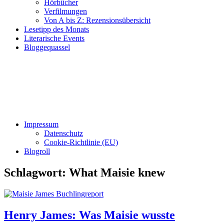
Hörbücher
Verfilmungen
Von A bis Z: Rezensionsübersicht
Lesetipp des Monats
Literarische Events
Bloggequassel
Impressum
Datenschutz
Cookie-Richtlinie (EU)
Blogroll
Schlagwort:
What Maisie knew
Henry James: Was Maisie wusste