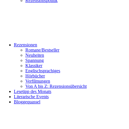
Rezensionspolitik
Rezensionen
Romane/Bestseller
Neuheiten
Spannung
Klassiker
Englischsprachiges
Hörbücher
Verfilmungen
Von A bis Z: Rezensionsübersicht
Lesetipp des Monats
Literarische Events
Bloggequassel