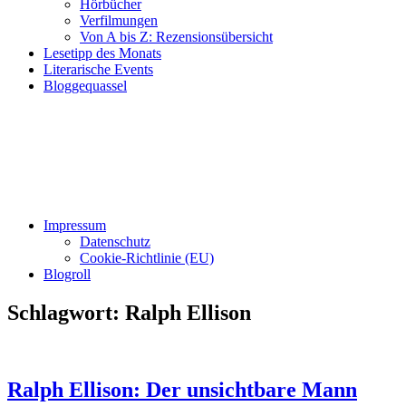
Hörbücher
Verfilmungen
Von A bis Z: Rezensionsübersicht
Lesetipp des Monats
Literarische Events
Bloggequassel
Impressum
Datenschutz
Cookie-Richtlinie (EU)
Blogroll
Schlagwort:
Ralph Ellison
Ralph Ellison: Der unsichtbare Mann