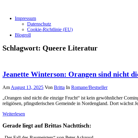
Impressum
Datenschutz
Cookie-Richtlinie (EU)
Blogroll
Schlagwort:
Queere Literatur
Jeanette Winterson: Orangen sind nicht di
Am
August 13, 2025
Von
Britta
In
Romane/Bestseller
„Orangen sind nicht die einzige Frucht“ ist kein gewöhnlicher Coming
religiösen, pfingstlerischen Gemeinde in Nordengland. Dort wächst Jea
Weiterlesen
Gerade liegt auf Brittas Nachttisch:
„Der Fall des Baumeisters“ von Peter Ackroyd