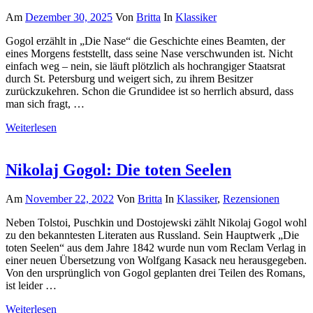
Am
Dezember 30, 2025
Von
Britta
In
Klassiker
Gogol erzählt in „Die Nase“ die Geschichte eines Beamten, der
eines Morgens feststellt, dass seine Nase verschwunden ist. Nicht
einfach weg – nein, sie läuft plötzlich als hochrangiger Staatsrat
durch St. Petersburg und weigert sich, zu ihrem Besitzer
zurückzukehren. Schon die Grundidee ist so herrlich absurd, dass
man sich fragt, …
Weiterlesen
Nikolaj Gogol: Die toten Seelen
Am
November 22, 2022
Von
Britta
In
Klassiker
,
Rezensionen
Neben Tolstoi, Puschkin und Dostojewski zählt Nikolaj Gogol wohl
zu den bekanntesten Literaten aus Russland. Sein Hauptwerk „Die
toten Seelen“ aus dem Jahre 1842 wurde nun vom Reclam Verlag in
einer neuen Übersetzung von Wolfgang Kasack neu herausgegeben.
Von den ursprünglich von Gogol geplanten drei Teilen des Romans,
ist leider …
Weiterlesen