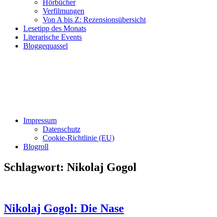
Hörbücher
Verfilmungen
Von A bis Z: Rezensionsübersicht
Lesetipp des Monats
Literarische Events
Bloggequassel
Impressum
Datenschutz
Cookie-Richtlinie (EU)
Blogroll
Schlagwort:
Nikolaj Gogol
Nikolaj Gogol: Die Nase