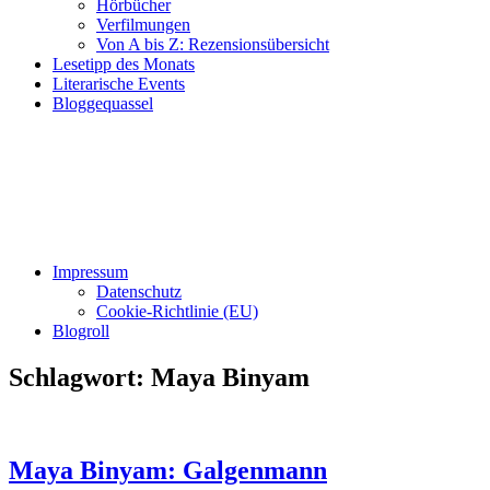
Hörbücher
Verfilmungen
Von A bis Z: Rezensionsübersicht
Lesetipp des Monats
Literarische Events
Bloggequassel
Impressum
Datenschutz
Cookie-Richtlinie (EU)
Blogroll
Schlagwort:
Maya Binyam
Maya Binyam: Galgenmann