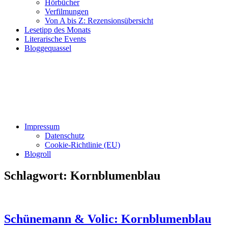
Hörbücher
Verfilmungen
Von A bis Z: Rezensionsübersicht
Lesetipp des Monats
Literarische Events
Bloggequassel
Impressum
Datenschutz
Cookie-Richtlinie (EU)
Blogroll
Schlagwort:
Kornblumenblau
Schünemann & Volic: Kornblumenblau