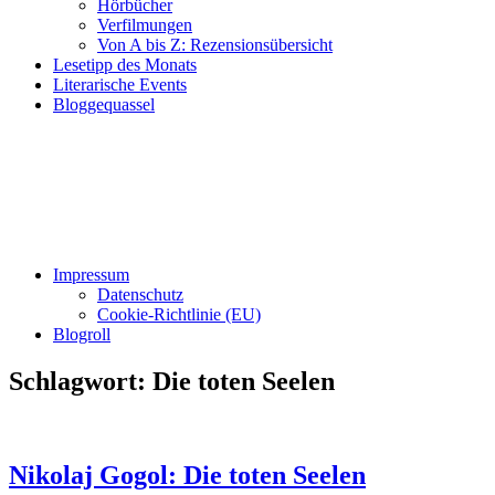
Hörbücher
Verfilmungen
Von A bis Z: Rezensionsübersicht
Lesetipp des Monats
Literarische Events
Bloggequassel
Impressum
Datenschutz
Cookie-Richtlinie (EU)
Blogroll
Schlagwort:
Die toten Seelen
Nikolaj Gogol: Die toten Seelen