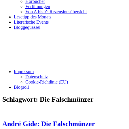
Hörbücher
Verfilmungen
Von A bis Z: Rezensionsübersicht
Lesetipp des Monats
Literarische Events
Bloggequassel
Impressum
Datenschutz
Cookie-Richtlinie (EU)
Blogroll
Schlagwort:
Die Falschmünzer
André Gide: Die Falschmünzer