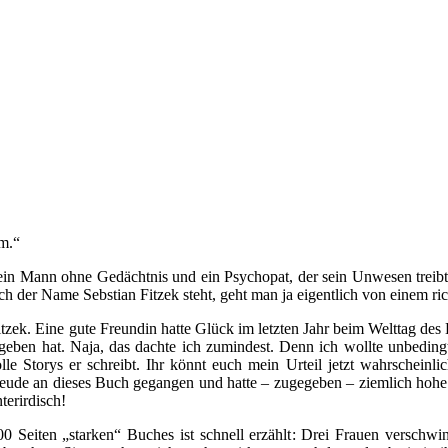
m.“
in Mann ohne Gedächtnis und ein Psychopat, der sein Unwesen treibt. 
der Name Sebstian Fitzek steht, geht man ja eigentlich von einem rich
Fitzek. Eine gute Freundin hatte Glück im letzten Jahr beim Welttag d
geben hat. Naja, das dachte ich zumindest. Denn ich wollte unbedingt 
lle Storys er schreibt. Ihr könnt euch mein Urteil jetzt wahrscheinl
rfreude an dieses Buch gegangen und hatte – zugegeben – ziemlich hoh
terirdisch!
0 Seiten „starken“ Buches ist schnell erzählt: Drei Frauen verschwi