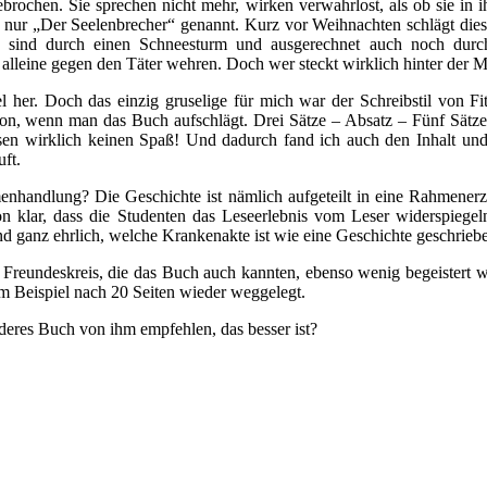
brochen. Sie sprechen nicht mehr, wirken verwahrlost, als ob sie in i
nur „Der Seelenbrecher“ genannt. Kurz vor Weihnachten schlägt diese
en sind durch einen Schneesturm und ausgerechnet auch noch durc
alleine gegen den Täter wehren. Doch wer steckt wirklich hinter der 
l her. Doch das einzig gruselige für mich war der Schreibstil von F
n, wenn man das Buch aufschlägt. Drei Sätze – Absatz – Fünf Sätze 
en wirklich keinen Spaß! Und dadurch fand ich auch den Inhalt und
ft.
enhandlung? Die Geschichte ist nämlich aufgeteilt in eine Rahmenerz
hon klar, dass die Studenten das Leseerlebnis vom Leser widerspiege
 ganz ehrlich, welche Krankenakte ist wie eine Geschichte geschrieben?
m Freundeskreis, die das Buch auch kannten, ebenso wenig begeistert 
m Beispiel nach 20 Seiten wieder weggelegt.
anderes Buch von ihm empfehlen, das besser ist?