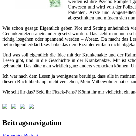
werden ist ihre Psycho komplett ge
Unwesen und wird von der Polizei 
Patienten, Ärzte und Angestellt
abgeschnitten und müssen sich nun 
Wie schon gesagt: Eigentlich geben Plot und Setting unheimlich vie
Gedankenfetzen aneinander gesetzt wurden. Das sieht man auch scho
richtig losgehen oder spannend werden – Absatz. Da macht das Les
befriedigend erklärt bzw. habe das dem Erzähler einfach nicht abgekau
Und was soll eigentlich die Idee mit der Krankenakte und der Rahm
Lesen gibt, und in die Geschichte in der Krankenakte. Mir ist sc
gebraucht. Das hätte man wirklich ganz anders verpacken können. Und
Ich war nach dem Lesen ja wenigstens beruhigt, dass alle in meine
diesem Buch überhaupt nicht verstehen, Mein Mitbewohner hat es zu
Wie seht ihr das? Seid ihr Fitzek-Fans? Könnt ihr mir vielleicht ein 
Schlagwörter:
Beitragsnavigation
Sebastian
Fitzek
Vorheriger Beitrag