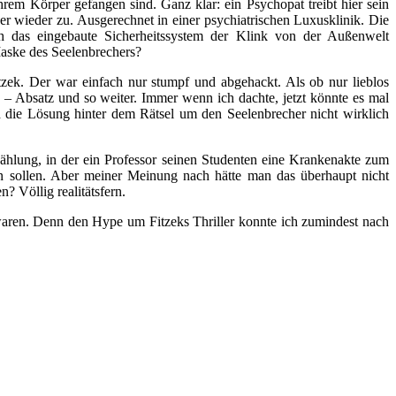
hrem Körper gefangen sind. Ganz klar: ein Psychopat treibt hier sein
r wieder zu. Ausgerechnet in einer psychiatrischen Luxusklinik. Die
h das eingebaute Sicherheitssystem der Klink von der Außenwelt
Maske des Seelenbrechers?
itzek. Der war einfach nur stumpf und abgehackt. Als ob nur lieblos
– Absatz und so weiter. Immer wenn ich dachte, jetzt könnte es mal
 die Lösung hinter dem Rätsel um den Seelenbrecher nicht wirklich
ählung, in der ein Professor seinen Studenten eine Krankenakte zum
ln sollen. Aber meiner Meinung nach hätte man das überhaupt nicht
 Völlig realitätsfern.
waren. Denn den Hype um Fitzeks Thriller konnte ich zumindest nach