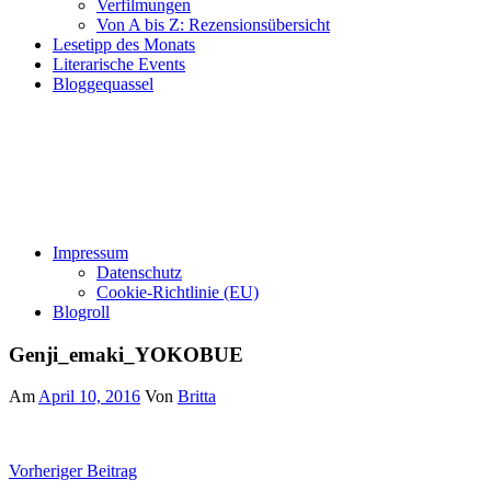
Verfilmungen
Von A bis Z: Rezensionsübersicht
Lesetipp des Monats
Literarische Events
Bloggequassel
Impressum
Datenschutz
Cookie-Richtlinie (EU)
Blogroll
Genji_emaki_YOKOBUE
Am
April 10, 2016
Von
Britta
Beitragsnavigation
Vorheriger Beitrag