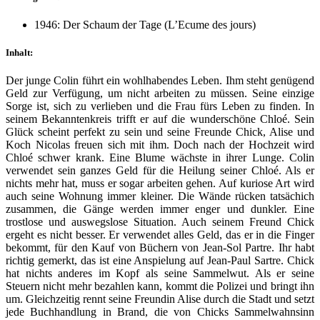
1946: Der Schaum der Tage (L’Ecume des jours)
Inhalt:
Der junge Colin führt ein wohlhabendes Leben. Ihm steht genügend
Geld zur Verfügung, um nicht arbeiten zu müssen. Seine einzige
Sorge ist, sich zu verlieben und die Frau fürs Leben zu finden. In
seinem Bekanntenkreis trifft er auf die wunderschöne Chloé. Sein
Glück scheint perfekt zu sein und seine Freunde Chick, Alise und
Koch Nicolas freuen sich mit ihm. Doch nach der Hochzeit wird
Chloé schwer krank. Eine Blume wächste in ihrer Lunge. Colin
verwendet sein ganzes Geld für die Heilung seiner Chloé. Als er
nichts mehr hat, muss er sogar arbeiten gehen. Auf kuriose Art wird
auch seine Wohnung immer kleiner. Die Wände rücken tatsächich
zusammen, die Gänge werden immer enger und dunkler. Eine
trostlose und auswegslose Situation. Auch seinem Freund Chick
ergeht es nicht besser. Er verwendet alles Geld, das er in die Finger
bekommt, für den Kauf von Büchern von Jean-Sol Partre. Ihr habt
richtig gemerkt, das ist eine Anspielung auf Jean-Paul Sartre. Chick
hat nichts anderes im Kopf als seine Sammelwut. Als er seine
Steuern nicht mehr bezahlen kann, kommt die Polizei und bringt ihn
um. Gleichzeitig rennt seine Freundin Alise durch die Stadt und setzt
jede Buchhandlung in Brand, die von Chicks Sammelwahnsinn