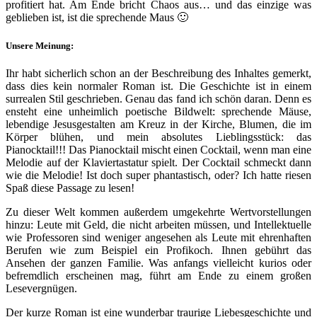
profitiert hat. Am Ende bricht Chaos aus… und das einzige was
geblieben ist, ist die sprechende Maus 🙂
Unsere Meinung:
Ihr habt sicherlich schon an der Beschreibung des Inhaltes gemerkt,
dass dies kein normaler Roman ist. Die Geschichte ist in einem
surrealen Stil geschrieben. Genau das fand ich schön daran. Denn es
ensteht eine unheimlich poetische Bildwelt: sprechende Mäuse,
lebendige Jesusgestalten am Kreuz in der Kirche, Blumen, die im
Körper blühen, und mein absolutes Lieblingsstück: das
Pianocktail!!! Das Pianocktail mischt einen Cocktail, wenn man eine
Melodie auf der Klaviertastatur spielt. Der Cocktail schmeckt dann
wie die Melodie! Ist doch super phantastisch, oder? Ich hatte riesen
Spaß diese Passage zu lesen!
Zu dieser Welt kommen außerdem umgekehrte Wertvorstellungen
hinzu: Leute mit Geld, die nicht arbeiten müssen, und Intellektuelle
wie Professoren sind weniger angesehen als Leute mit ehrenhaften
Berufen wie zum Beispiel ein Profikoch. Ihnen gebührt das
Ansehen der ganzen Familie. Was anfangs vielleicht kurios oder
befremdlich erscheinen mag, führt am Ende zu einem großen
Lesevergnügen.
Der kurze Roman ist eine wunderbar traurige Liebesgeschichte und