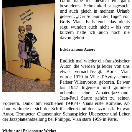
Dafür habe ich diesmal ein ganz
besonderes Schmankerl ausgesucht
und auch gleich in meinem Urlaub
gelesen: „Der Schaum der Tage“ von
Boris Vian. Falls euch das nichts
sagt, wundert euch nicht – bis vor
kurzem hatte ich auch noch nie
davon gehört.
Eckdaten zum Autor:
Endlich mal wieder ein französischer
Autor, die werden ja leider von uns
etwas vernachlässigt. Boris Vian
wurde 1920 in Ville d’Avray, einem
Pariser Villenvorort, geboren. Er war
bis 1947 Ingenieur und gründete
nebenbei eine Amateurjazzband.
Jean-Paul Sartre gehört zu seinen
Föderern. Dank ihm erschienen 1946/47 Vians erste Romane. Ab
dann widmete er sich der Schriftstellerei und der Jazzmusik. Er war
Autor, Trompeter, Chansonnier, Schauspieler, Übersetzer und Leiter
der Jazzplattenabteilung bei Philipps. Vian starb 1959 in Paris.
Wichtigste / Bekannteste Werke: