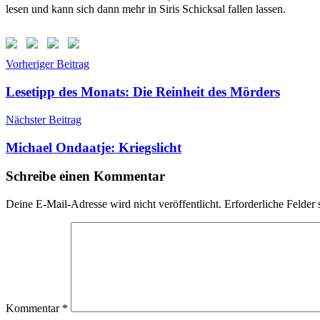
lesen und kann sich dann mehr in Siris Schicksal fallen lassen.
Beitragsnavigation
Schlagwörter:
Vorheriger Beitrag
Alle
Farben
Lesetipp des Monats: Die Reinheit des Mörders
Rot
,
Herbstkind
,
Nächster Beitrag
Laksmi
Pamuntjak
,
Michael Ondaatje: Kriegslicht
Literaturfestival
Berlin
,
Schreibe einen Kommentar
Ullstein
Deine E-Mail-Adresse wird nicht veröffentlicht.
Erforderliche Felder 
Kommentar
*