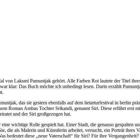
e Mal von Laksmi Pamuntjak gehört. Alle Farben Rot lautete der Titel i
 war klar: Das Buch möchte ich unbedingt lesen. Darin erzählt Pamun
t.
jak, das sie gestern ebenfalls auf dem lietarturfestival in berlin prä
sem Roman Ambas Tochter Srikandi, genannt Siri. Diese erfährt erst mit 
iratet und der Siri großgezogen hat.
 eine wichtige Rolle gespielt hat. Einer Stadt, die genauso gespalten und
e, die als Malerin und Künstlerin arbeitet, versucht, ein Porträt ihre
s bedeutet diese „neue Vaterschaft“ für Siri? Für ihre Vergangenheit? F