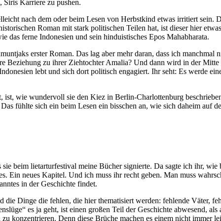
 Siris Karriere zu pushen.
leicht nach dem oder beim Lesen von Herbstkind etwas irritiert sein. D
rischen Roman mit stark politischen Teilen hat, ist dieser hier etwas
 wie das ferne Indonesien und sein hinduistisches Epos Mahabharata.
ntjaks erster Roman. Das lag aber mehr daran, dass ich manchmal nicht
Ihre Beziehung zu ihrer Ziehtochter Amalia? Und dann wird in der Mitt
ndonesien lebt und sich dort politisch engagiert. Ihr seht: Es werde ei
ist, wie wundervoll sie den Kiez in Berlin-Charlottenburg beschrieben 
as fühlte sich ein beim Lesen ein bisschen an, wie sich daheim auf d
ie beim lietarturfestival meine Bücher signierte. Da sagte ich ihr, wie
s. Ein neues Kapitel. Und ich muss ihr recht geben. Man muss wahrsch
nntes in der Geschichte findet.
d die Dinge die fehlen, die hier thematisiert werden: fehlende Väter, f
lüge“ es ja geht, ist einen großen Teil der Geschichte abwesend, als au
 zu konzentrieren. Denn diese Brüche machen es einem nicht immer lei