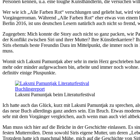
Personen kennen, u.a. eine toughe Kunsthändlerin, die versuchen will,
Wer wie ich „Alle Farben Rot“ verschlungen und geliebt hat, wird viel
Vorgängerroman. Während „Alle Farben Rot“ eher etwas von einem histo
Berlin 2016, ist uns deutschen Lesern natürlich auch nicht so fremd,
Zugegeben: Mich konnte die Story auch nicht so ganz packen, wie Pamu
der Konflikt zwischen Siri und ihrer Mutter? Ihre Künstlerkarriere? 
Siris ehemals beste Freundin Dara im Mittelpunkt, die immer noch in I
muss.
Womit sich Laksmi Pamuntjak aber sehr in mein Herz geschrieben hat, 
mehr oder minder aufgewachsen bin, arbeite und immer noch wohne. D
definitiv einige Pluspunkte.
Laksmi Pamuntjak beim Literaturfestival
Ich hatte auch das Glück, kurz mit Laksmi Pamuntjak zu sprechen, als s
das neue Buch allerdings ganz anders sein. Ein Bruch. Etwas moderne
sehr mit dem Vorgänger vergleichen, auch wenn man auch viel altbeka
Man muss sich hier auf die Brüche in der Geschichte einlassen. Es sin
festen Mutterrollen. Denn sowohl Siris eigene Mutter, um deren „Lebens
Trotzdem hatte ich manchmal Mühe, mich auf die Geschichte von Siri