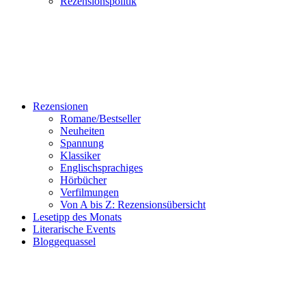
Rezensionspolitik
Rezensionen
Romane/Bestseller
Neuheiten
Spannung
Klassiker
Englischsprachiges
Hörbücher
Verfilmungen
Von A bis Z: Rezensionsübersicht
Lesetipp des Monats
Literarische Events
Bloggequassel