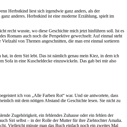
enn Herbstkind liest sich irgendwie ganz anders, als der
 ganz anderes. Herbstkind ist eine moderne Erzählung, spielt im
 recht wusste, wo diese Geschichte mich jetzt hinführen soll. Ist es
e des Romans auch noch die Perspektive gewechselt: Auf einmal steht
ne Vielzahl von Themen angeschnitten, die man erst einmal sortieren
hat, in dem Siri lebt. Das ist nämlich genau mein Kiez, in dem ich
em Sofa in eine Kuscheldecke einzuwickeln. Das gab bei mir also
 begeistert ich von „Alle Farben Rot“ war. Und sie antwortete, dass
einlich mit dem nötigen Abstand die Geschichte lesen. Sie nicht zu
ehlende Zugehörigkeit, ein fehlendes Zuhause oder ein fehlen der
ch Siri selbst – in der Rolle der Mutter für ihre Ziehtochter Amalia.
cht. Vielleicht müsste man das Buch einfach noch ein zweites Mal