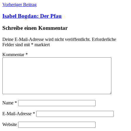
Beitragsnavigation
Vorheriger Beitrag
Isabel Bogdan: Der Pfau
Schreibe einen Kommentar
Deine E-Mail-Adresse wird nicht veröffentlicht.
Erforderliche
Felder sind mit
*
markiert
Kommentar
*
Name
*
E-Mail-Adresse
*
Website